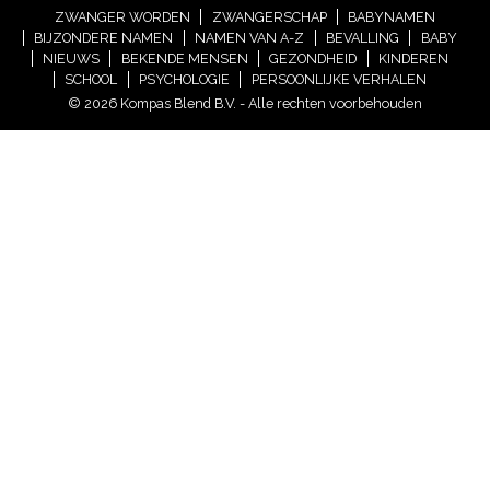
ZWANGER WORDEN
ZWANGERSCHAP
BABYNAMEN
BIJZONDERE NAMEN
NAMEN VAN A-Z
BEVALLING
BABY
NIEUWS
BEKENDE MENSEN
GEZONDHEID
KINDEREN
SCHOOL
PSYCHOLOGIE
PERSOONLIJKE VERHALEN
© 2026 Kompas Blend B.V. - Alle rechten voorbehouden