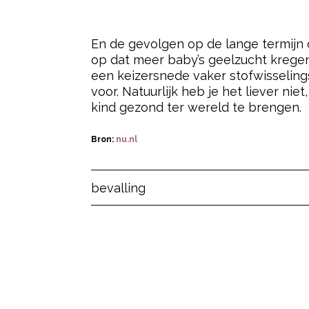
En de gevolgen op de lange termijn da
op dat meer baby’s geelzucht krege
een keizersnede vaker stofwisseling
voor. Natuurlijk heb je het liever n
kind gezond ter wereld te brengen.
Bron:
nu.nl
Post Views:
248
bevalling