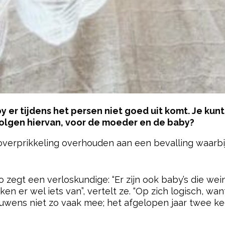
 er tijdens het persen niet goed uit komt. Je ku
olgen hiervan, voor de moeder en de baby?
overprikkeling overhouden aan een bevalling waarbij
pow
 Zo zegt een verloskundige: “Er zijn ook baby’s die we
r wel iets van”, vertelt ze. “Op zich logisch, want
ouwens niet zo vaak mee; het afgelopen jaar twee kee