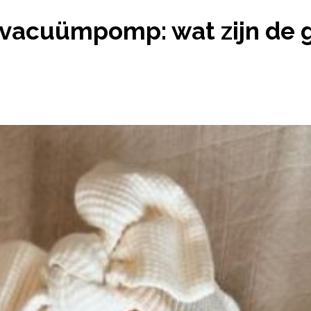
 EEN VACUÜMPOMP: WAT ZIJN DE GEVOLGEN VOOR
vacuümpomp: wat zijn de g