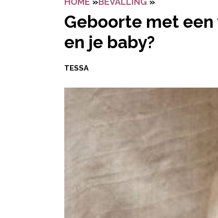
HOME
»
BEVALLING
»
GEBOORTE MET
Geboorte met een 
en je baby?
TESSA