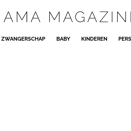
ZWANGERSCHAP
BABY
KINDEREN
PER
E NAMEN
ZWANGER WORDEN
BABYKAMER
PEUTER
 NAMEN
KWAALTJES
KRAAMTIJD
KLEUTER
AMEN
MISKRAAM
BABYKWAALTJES
TIENERS
MEN
VERLOF
BORSTVOEDING
SCHOOL
 A-Z
BEVALLING
SLAPEN
SPEELGOED
SLAPEN
KINDERZIEKTES