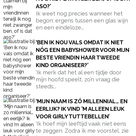
VOOR GIRLY TUTTEBELLEN’
‘Ik hoef mijn leeftijd vaak niet eens
te zeggen. Zodra ik me voorstel, zie
je...
‘IS HET ERG OM OP MIJN ENIGE
MAMADAG MIJN KIND OP DE
SPORTSCHOOL EEN UUR NAAR DE
CRÈCHE TE BRENGEN?’
‘Ik zit met schuldgevoelens. Ik ben
maar 1 dag per week echt met mijn
peuter...
‘MIJN ZOON VAN BIJNA 6 JAAR IS ’S
NACHTS NOG NIET ZINDELIJK, HOE
ERG IS DAT?’
‘Soms lig ik ’s avonds in bed en vraag