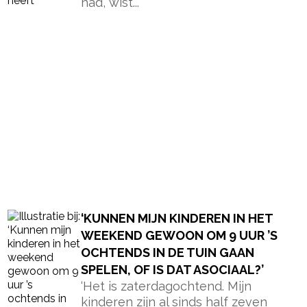
OCHTENDS IN DE TUIN GAAN
SPELEN, OF IS DAT ASOCIAAL?’
‘Het is zaterdagochtend. Mijn
kinderen zijn al sinds half zeven
wakker (waarom slapen kinderen in...
HOE LANG MAG EEN KIND VAN 10
JAAR ALLEEN THUIS ZIJN?
Veel ouders vragen zich af: hoe lang
mag een kind van 10 alleen thuis
zijn?...
‘ALS IK MIJN OUDSTE OPHAAL BIJ
EEN VRIENDJE, DAN KAN IK MIJN
PEUTER TOCH WEL ALLEEN THUIS
IN BED LATEN?’
‘Ik weet nog precies hoe ik daar