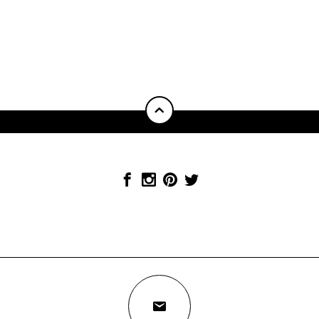
CONTACT
IDEE
VOOR EEN ARTIKEL
redactie@mamamagazine.nl
SAMENWERKEN?
LEUK!
sales@mamamagazine.nl
ONZE GOUDEN TIP