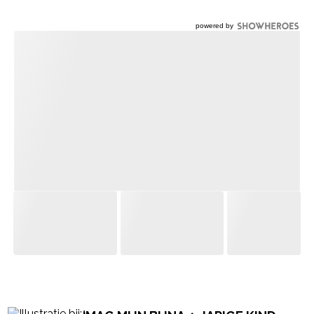
- Advertentie -
powered by
‘MAG MIJN BIJNA 4-JARIGE KIND
WAT EERDER BEGINNEN OP DE
BASISSCHOOL?’
‘Mijn dochter is geboren op 2
september. Dat lijkt misschien een
gewone geboortedatum, maar nu...
‘DEZE 2 JONGENSNAMEN KUN JE
BETER NIET KIEZEN VOOR JE ZOON,
ZEI MIJN MOEDER BLOEDSERIEUS’
‘Toen ik zwanger was van mijn
eerste zoon, vond ik het uitzoeken
van een naam...