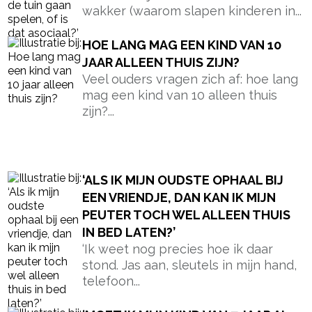
stond. Jas aan, sleutels in mijn hand,
telefoon...
‘MOET IK MIJN KIND VAN 7 JAAR AL
ZAKGELD GEVEN? ZIJN VRIENDJE
KRIJGT 2 EURO PER WEEK’
‘Moet ik mijn kind van 7 jaar al
zakgeld geven? Die vraag begon bij
mij...
‘MIJN BROER HEEFT MIJN BEIDE
OUDERS NIET VERNOEMD EN NU
VOEL IK ME VERPLICHT DAT WÉL TE
DOEN’
Toen mijn broer zijn eerste kind
kreeg, was iedereen vooral bezig
met beschuit met muisjes,...