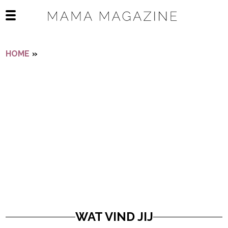
Navigatie overslaan
Open het mobiele menu
HOME
»
WAT VIND JIJ
WAT VIND JIJ