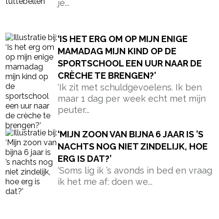
ik het me af: doen we...
‘DE JUF IS BOOS OP DE BRUINE
BOTERHAMMEN MET HAGELSLAG IN
DE BROODTROMMEL VAN MIJN
ZOON’
Vanmorgen stond ik weer in de
keuken, half wakker, broodtrommel
open, mes in de aanslag....
‘MIJN KIND VAN 4 JAAR KAN BOVEN
TOCH WEL EVEN ALLEEN IN BAD
ZONDER DAT IK ER NAAST ZIT?’
‘Ze is vier. Mijn dochter. En soms kijk
ik naar haar en denk ik: wanneer...