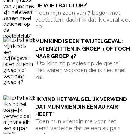
HEEFT’
‘Toen mijn vriendin me voor het
eerst vertelde dat ze een au pair
had, wist...
‘KUNNEN MIJN KINDEREN IN HET
WEEKEND GEWOON OM 9 UUR ’S