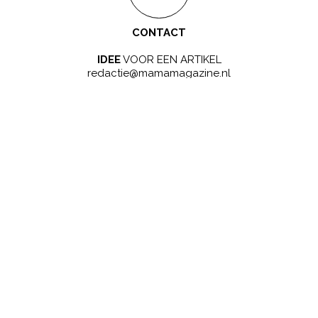
ZWANGER WORDEN
ZWANGERSCHAP
BABYNAMEN
BIJZONDERE NAMEN
NAMEN VAN A-Z
BEVALLING
BABY
NIEUWS
BEKENDE MENSEN
GEZONDHEID
KINDEREN
SCHOOL
PSYCHOLOGIE
PERSOONLIJKE VERHALEN
© 2026 Kompas Blend B.V. - Alle rechten voorbehouden