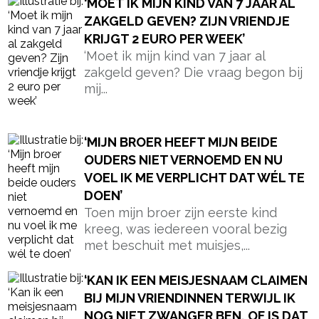
‘KAN IK EEN MEISJESNAAM CLAIMEN
BIJ MIJN VRIENDINNEN TERWIJL IK
NOG NIET ZWANGER BEN, OF IS DAT
ASO?’
Ik weet nog precies wanneer het
begon: ergens tussen een glas wijn
en een eindeloze...
‘BEN IK NOU VALS OMDAT IK NIET
NÓG EEN BABYSHOWER VOOR MIJN
BESTE VRIENDIN HAAR TWEEDE
KIND ORGANISEER?’
‘Ik merk dat het al een tijdje door
mijn hoofd speelt, zo’n vraag die
steeds...
‘MIJN NAAM IS ZÓ MILLENNIAL… EN
EERLIJK? IK VIND ’M ALLEEN LEUK