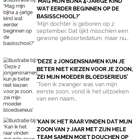
‘KAN IK HET RAAR VINDEN DAT MIJN
ZOON VAN 7 JAAR MET ZIJN HELE
TEAM SAMEN MOET DOUCHEN OP
DE VOETBALCLUB?’
‘Toen mijn zoon van 7 begon met
voetballen, dacht ik dat ik overal wel
op...
MIJN KIND IS EEN TWIJFELGEVAL:
LATEN ZITTEN IN GROEP 3 OF TOCH
NAAR GROEP 4?
“Uw kind zit precies op de grens.”
Het waren woorden die ik niet snel
zal...
‘IK VIND HET WALGELIJK VERWEND
DAT MIJN VRIENDIN EEN AU PAIR