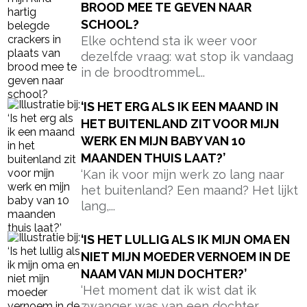
NIET MIJN MOEDER VERNOEM IN DE
NAAM VAN MIJN DOCHTER?’
‘Het moment dat ik wist dat ik
zwanger was van een dochter,
begon het bijna...
‘MAG IK EEN ZAKJE CHIPS
TRAKTEREN OP SCHOOL ALS MIJN
KIND JARIG IS, OF IS DAT
‘ONGEPAST’?’
Er zijn van die opvoedmomenten
waarvan je nooit had gedacht dat ze
ingewikkeld zouden worden....
LAAD MEER