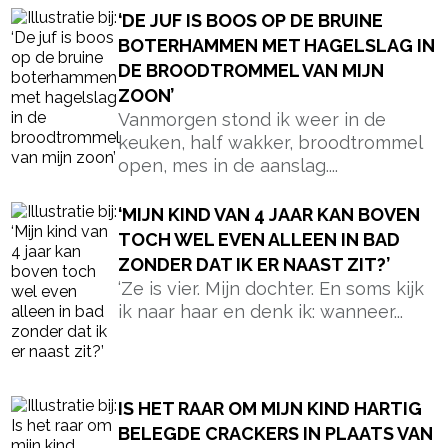
IS HET RAAR OM MIJN KIND HARTIG
BELEGDE CRACKERS IN PLAATS VAN
BROOD MEE TE GEVEN NAAR
SCHOOL?
Elke ochtend sta ik weer voor
dezelfde vraag: wat stop ik vandaag
in de broodtrommel...
‘IS HET ERG ALS IK EEN MAAND IN
HET BUITENLAND ZIT VOOR MIJN
WERK EN MIJN BABY VAN 10
MAANDEN THUIS LAAT?’
‘Kan ik voor mijn werk zo lang naar
het buitenland? Een maand? Het lijkt
lang,...
‘IS HET LULLIG ALS IK MIJN OMA EN