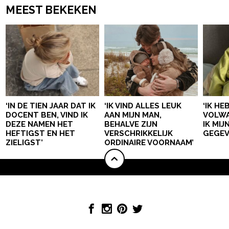
MEEST BEKEKEN
‘IN DE TIEN JAAR DAT IK
‘IK VIND ALLES LEUK
‘IK HE
DOCENT BEN, VIND IK
AAN MIJN MAN,
VOLWA
DEZE NAMEN HET
BEHALVE ZIJN
IK MI
HEFTIGST EN HET
VERSCHRIKKELIJK
GEGEV
ZIELIGST’
ORDINAIRE VOORNAAM’