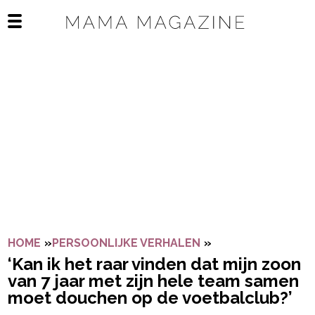
Navigatie overslaan
Open het mobiele menu
HOME
»
PERSOONLIJKE VERHALEN
»
‘KAN IK HET RAA
‘Kan ik het raar vinden dat mijn zoon
van 7 jaar met zijn hele team samen
moet douchen op de voetbalclub?’