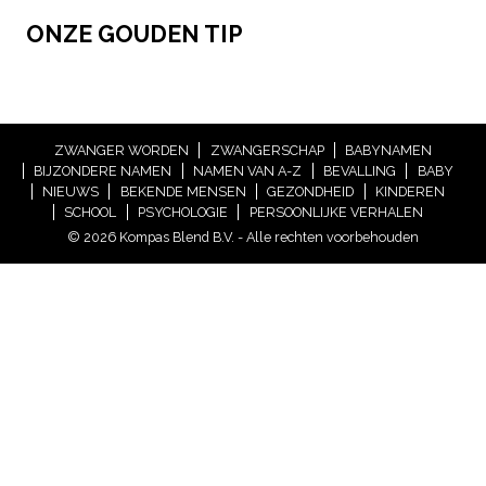
ONZE GOUDEN TIP
ZWANGER WORDEN
ZWANGERSCHAP
BABYNAMEN
BIJZONDERE NAMEN
NAMEN VAN A-Z
BEVALLING
BABY
NIEUWS
BEKENDE MENSEN
GEZONDHEID
KINDEREN
SCHOOL
PSYCHOLOGIE
PERSOONLIJKE VERHALEN
© 2026 Kompas Blend B.V. - Alle rechten voorbehouden