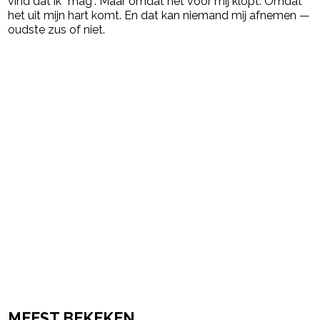
vind dat ik “mag”. Maar omdat het voor mij klopt. Omdat
het uit mijn hart komt. En dat kan niemand mij afnemen —
oudste zus of niet.
Post Views:
900
powered by
MEEST BEKEKEN