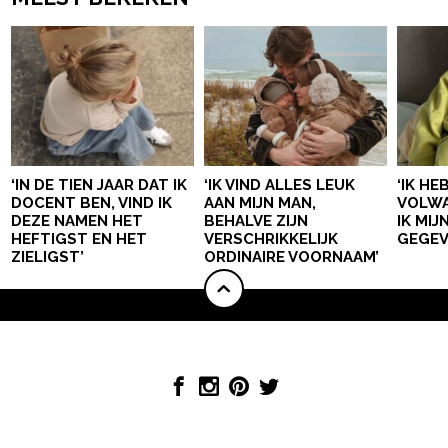
‘IN DE TIEN JAAR DAT IK
‘IK VIND ALLES LEUK
‘IK HE
DOCENT BEN, VIND IK
AAN MIJN MAN,
VOLWA
DEZE NAMEN HET
BEHALVE ZIJN
IK MI
HEFTIGST EN HET
VERSCHRIKKELIJK
GEGEV
ZIELIGST’
ORDINAIRE VOORNAAM’