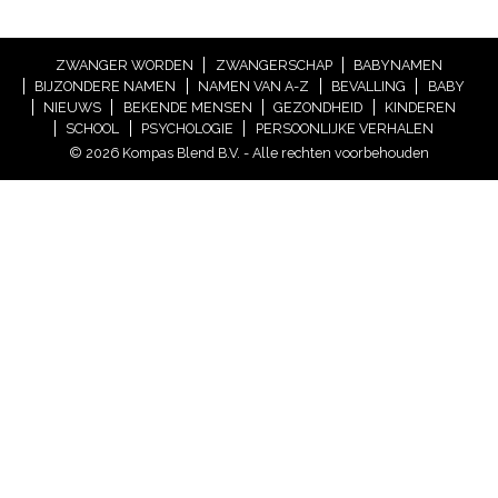
ZWANGER WORDEN
ZWANGERSCHAP
BABYNAMEN
BIJZONDERE NAMEN
NAMEN VAN A-Z
BEVALLING
BABY
NIEUWS
BEKENDE MENSEN
GEZONDHEID
KINDEREN
SCHOOL
PSYCHOLOGIE
PERSOONLIJKE VERHALEN
© 2026 Kompas Blend B.V. - Alle rechten voorbehouden