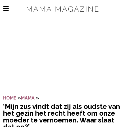
Navigatie overslaan
Open het mobiele menu
HOME
»
MAMA
»
‘MIJN ZUS VINDT DAT ZIJ ALS OUDST
‘Mijn zus vindt dat zij als oudste van
het gezin het recht heeft om onze
moeder te vernoemen. Waar slaat
dat op?’