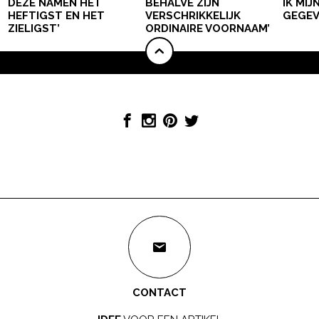
DEZE NAMEN HET
BEHALVE ZIJN
IK MI
HEFTIGST EN HET
VERSCHRIKKELIJK
GEGEV
ZIELIGST’
ORDINAIRE VOORNAAM’
CONTACT