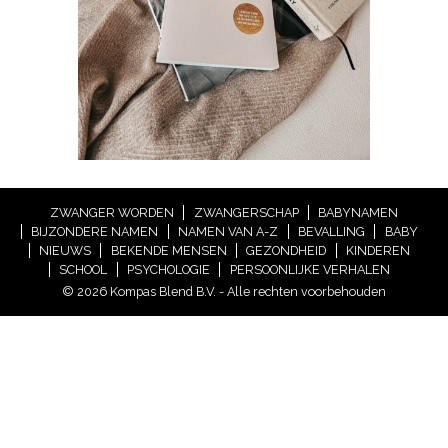
ZWANGER WORDEN
ZWANGERSCHAP
BABYNAMEN
BIJZONDERE NAMEN
NAMEN VAN A-Z
BEVALLING
BABY
NIEUWS
BEKENDE MENSEN
GEZONDHEID
KINDEREN
SCHOOL
PSYCHOLOGIE
PERSOONLIJKE VERHALEN
© 2026 Kompas Blend B.V. - Alle rechten voorbehouden