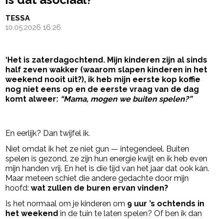
TESSA
10.05.2026 16:26
‘Het is zaterdagochtend. Mijn kinderen zijn al sinds
half zeven wakker (waarom slapen kinderen in het
weekend nooit uit?), ik heb mijn eerste kop koffie
nog niet eens op en de eerste vraag van de dag
komt alweer:
“Mama, mogen we buiten spelen?”
- Advertentie -
powered by
En eerlijk? Dan twijfel ik.
Niet omdat ik het ze niet gun — integendeel. Buiten
spelen is gezond, ze zijn hun energie kwijt en ik heb even
mijn handen vrij. En het is die tijd van het jaar dat ook kán.
Maar meteen schiet die andere gedachte door mijn
hoofd:
wat zullen de buren ervan vinden?
Is het normaal om je kinderen om
9 uur ’s ochtends in
het weekend
in de tuin te laten spelen? Of ben ik dan