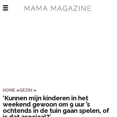
Navigatie overslaan
Open het mobiele menu
HOME
»
GEZIN
»
‘KUNNEN MIJN KINDEREN IN HET WEEK
‘Kunnen mijn kinderen in het
weekend gewoon om 9 uur ’s
ochtends in de tuin gaan spelen, of
is dat asociaal?’