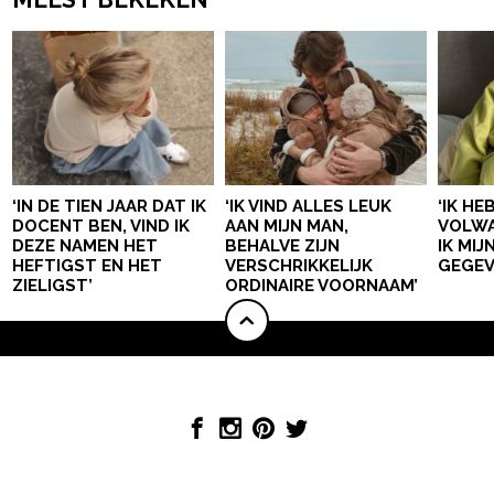
‘IN DE TIEN JAAR DAT IK
‘IK VIND ALLES LEUK
‘IK HE
DOCENT BEN, VIND IK
AAN MIJN MAN,
VOLWA
DEZE NAMEN HET
BEHALVE ZIJN
IK MI
HEFTIGST EN HET
VERSCHRIKKELIJK
GEGEV
ZIELIGST’
ORDINAIRE VOORNAAM’