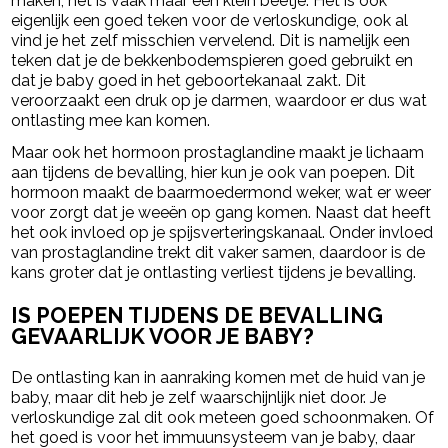
maken, het is vaak maar een klein beetje. Het is ook
eigenlijk een goed teken voor de verloskundige, ook al
vind je het zelf misschien vervelend. Dit is namelijk een
teken dat je de bekkenbodemspieren goed gebruikt en
dat je baby goed in het geboortekanaal zakt. Dit
veroorzaakt een druk op je darmen, waardoor er dus wat
ontlasting mee kan komen.
Maar ook het hormoon prostaglandine maakt je lichaam
aan tijdens de bevalling, hier kun je ook van poepen. Dit
hormoon maakt de baarmoedermond weker, wat er weer
voor zorgt dat je weeën op gang komen. Naast dat heeft
het ook invloed op je spijsverteringskanaal. Onder invloed
van prostaglandine trekt dit vaker samen, daardoor is de
kans groter dat je ontlasting verliest tijdens je bevalling.
IS POEPEN TIJDENS DE BEVALLING
GEVAARLIJK VOOR JE BABY?
De ontlasting kan in aanraking komen met de huid van je
baby, maar dit heb je zelf waarschijnlijk niet door. Je
verloskundige zal dit ook meteen goed schoonmaken. Of
het goed is voor het immuunsysteem van je baby, daar