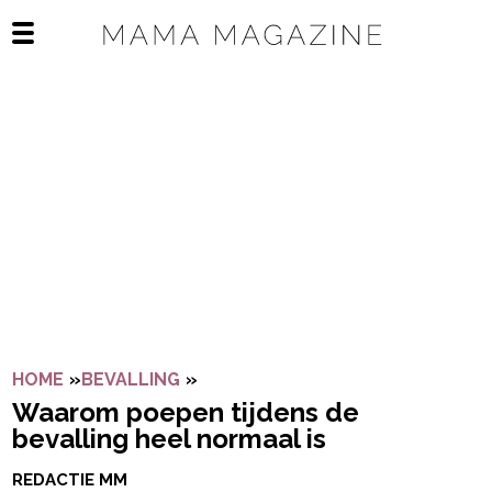
Navigatie overslaan
Open het mobiele menu
HOME
»
BEVALLING
»
WAAROM POEPEN TIJDENS DE BE
Waarom poepen tijdens de
bevalling heel normaal is
REDACTIE MM