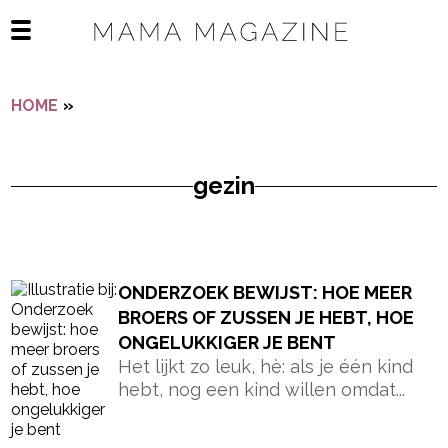
Navigatie overslaan
Open het mobiele menu
HOME
»
GEZIN
gezin
- Advertentie -
powered by
ONDERZOEK BEWIJST: HOE MEER
BROERS OF ZUSSEN JE HEBT, HOE
ONGELUKKIGER JE BENT
Het lijkt zo leuk, hè: als je één kind
hebt, nog een kind willen omdat...