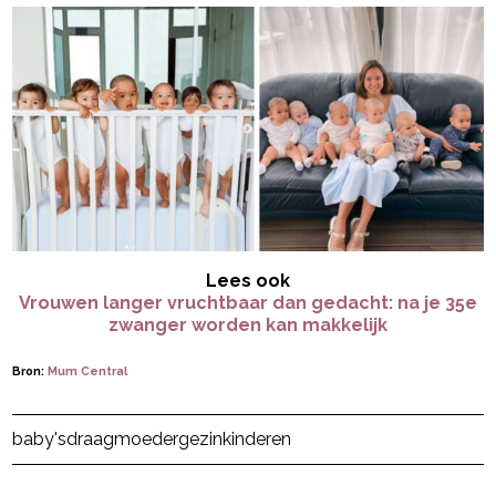
Lees ook
Vrouwen langer vruchtbaar dan gedacht: na je 35e
zwanger worden kan makkelijk
Bron:
Mum Central
Post Views:
90.089
baby's
draagmoeder
gezin
kinderen