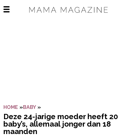
Navigatie overslaan
Open het mobiele menu
HOME
»
BABY
»
DEZE 24-JARIGE MOEDER HEEFT 20 BA
Deze 24-jarige moeder heeft 20
baby’s, allemaal jonger dan 18
maanden