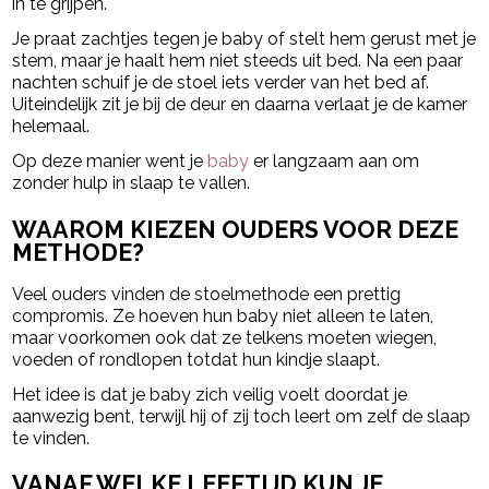
in te grijpen.
Je praat zachtjes tegen je baby of stelt hem gerust met je
stem, maar je haalt hem niet steeds uit bed. Na een paar
nachten schuif je de stoel iets verder van het bed af.
Uiteindelijk zit je bij de deur en daarna verlaat je de kamer
helemaal.
Op deze manier went je
baby
er langzaam aan om
zonder hulp in slaap te vallen.
WAAROM KIEZEN OUDERS VOOR DEZE
METHODE?
Veel ouders vinden de stoelmethode een prettig
compromis. Ze hoeven hun baby niet alleen te laten,
maar voorkomen ook dat ze telkens moeten wiegen,
voeden of rondlopen totdat hun kindje slaapt.
Het idee is dat je baby zich veilig voelt doordat je
aanwezig bent, terwijl hij of zij toch leert om zelf de slaap
te vinden.
VANAF WELKE LEEFTIJD KUN JE