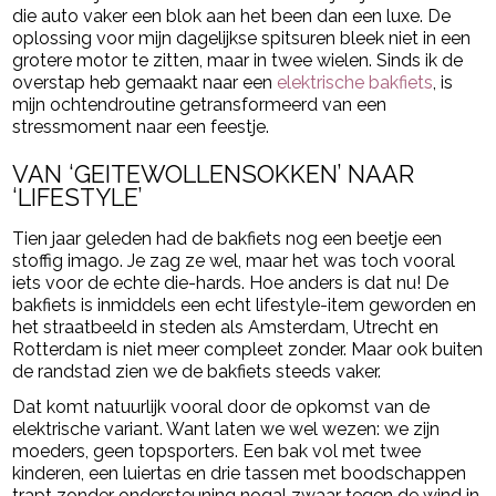
die auto vaker een blok aan het been dan een luxe. De
oplossing voor mijn dagelijkse spitsuren bleek niet in een
grotere motor te zitten, maar in twee wielen. Sinds ik de
overstap heb gemaakt naar een
elektrische bakfiets
, is
mijn ochtendroutine getransformeerd van een
stressmoment naar een feestje.
VAN ‘GEITEWOLLENSOKKEN’ NAAR
‘LIFESTYLE’
Tien jaar geleden had de bakfiets nog een beetje een
stoffig imago. Je zag ze wel, maar het was toch vooral
iets voor de echte die-hards. Hoe anders is dat nu! De
bakfiets is inmiddels een echt lifestyle-item geworden en
het straatbeeld in steden als Amsterdam, Utrecht en
Rotterdam is niet meer compleet zonder. Maar ook buiten
de randstad zien we de bakfiets steeds vaker.
Dat komt natuurlijk vooral door de opkomst van de
elektrische variant. Want laten we wel wezen: we zijn
moeders, geen topsporters. Een bak vol met twee
kinderen, een luiertas en drie tassen met boodschappen
trapt zonder ondersteuning nogal zwaar tegen de wind in.