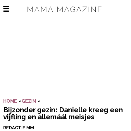
Navigatie overslaan
Open het mobiele menu
HOME
»
GEZIN
»
BIJZONDER GEZIN: DANIELLE KREEG E
Bijzonder gezin: Danielle kreeg een
vijfling en allemáál meisjes
REDACTIE MM