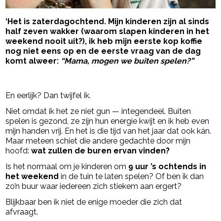
‘Het is zaterdagochtend. Mijn kinderen zijn al sinds
half zeven wakker (waarom slapen kinderen in het
weekend nooit uit?), ik heb mijn eerste kop koffie
nog niet eens op en de eerste vraag van de dag
komt alweer:
“Mama, mogen we buiten spelen?”
- Advertentie -
powered by
En eerlijk? Dan twijfel ik.
Niet omdat ik het ze niet gun — integendeel. Buiten
spelen is gezond, ze zijn hun energie kwijt en ik heb even
mijn handen vrij. En het is die tijd van het jaar dat ook kán.
Maar meteen schiet die andere gedachte door mijn
hoofd:
wat zullen de buren ervan vinden?
Is het normaal om je kinderen om
9 uur ’s ochtends in
het weekend
in de tuin te laten spelen? Of ben ik dan
zo’n buur waar iedereen zich stiekem aan ergert?
Blijkbaar ben ik niet de enige moeder die zich dat
afvraagt.