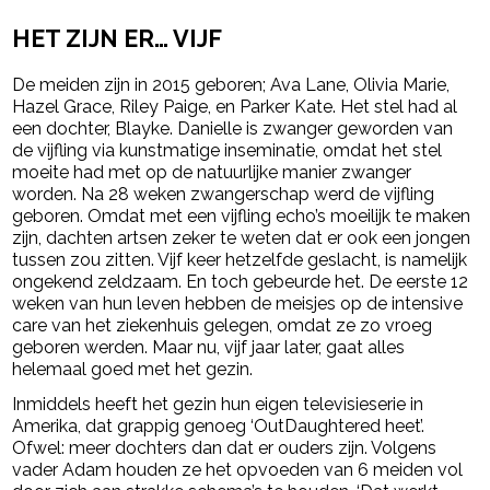
- Advertentie -
powered by
HET ZIJN ER… VIJF
De meiden zijn in 2015 geboren; Ava Lane, Olivia Marie,
Hazel Grace, Riley Paige, en Parker Kate. Het stel had al
een dochter, Blayke. Danielle is zwanger geworden van
de vijfling via kunstmatige inseminatie, omdat het stel
moeite had met op de natuurlijke manier zwanger
worden. Na 28 weken zwangerschap werd de vijfling
geboren. Omdat met een vijfling echo’s moeilijk te maken
zijn, dachten artsen zeker te weten dat er ook een jongen
tussen zou zitten. Vijf keer hetzelfde geslacht, is namelijk
ongekend zeldzaam. En toch gebeurde het. De eerste 12
weken van hun leven hebben de meisjes op de intensive
care van het ziekenhuis gelegen, omdat ze zo vroeg
geboren werden. Maar nu, vijf jaar later, gaat alles
helemaal goed met het gezin.
Inmiddels heeft het gezin hun eigen televisieserie in
Amerika, dat grappig genoeg ‘OutDaughtered heet’.
Ofwel: meer dochters dan dat er ouders zijn. Volgens
vader Adam houden ze het opvoeden van 6 meiden vol