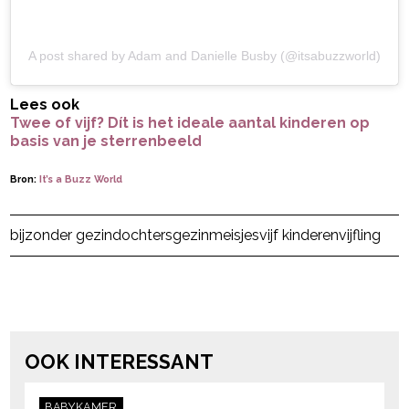
A post shared by Adam and Danielle Busby (@itsabuzzworld)
Lees ook
Twee of vijf? Dít is het ideale aantal kinderen op
basis van je sterrenbeeld
Bron:
It’s a Buzz World
Post Views:
4.986
bijzonder gezin
dochters
gezin
meisjes
vijf kinderen
vijfling
powered by
OOK INTERESSANT
BABYKAMER