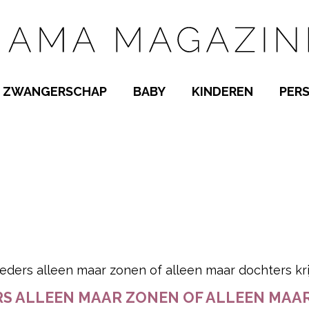
ZWANGERSCHAP
BABY
KINDEREN
PER
E NAMEN
ZWANGER WORDEN
BABYKAMER
PEUTER
 NAMEN
KWAALTJES
KRAAMTIJD
KLEUTER
AMEN
MISKRAAM
BABYKWAALTJES
TIENERS
MEN
VERLOF
BORSTVOEDING
SCHOOL
 A-Z
BEVALLING
SLAPEN
SPEELGOED
SLAPEN
pow
KINDERZIEKTES
 ALLEEN MAAR ZONEN OF ALLEEN MAAR