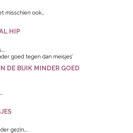
t misschien ook...
AL HIP
..
N DE BUIK MINDER GOED
..
SJES
r gezin....