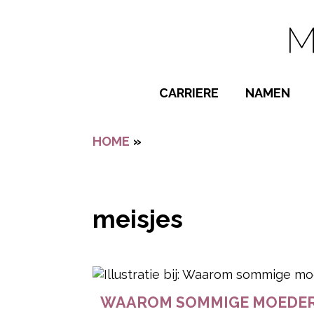
Navigatie overslaan
CARRIERE
NAMEN
BIJZONDER
HOME
»
MEISJES
POPULAIRE
JONGENSN
MEISJESNA
meisjes
NAMEN VAN
- Advertentie -
WAAROM SOMMIGE MOEDERS