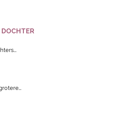
N DOCHTER
ters...
otere...