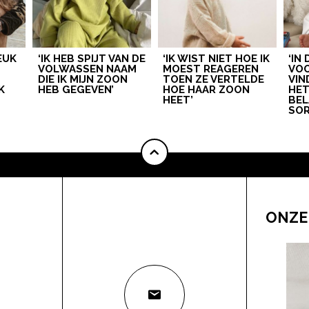
LEUK
‘IK HEB SPIJT VAN DE
‘IK WIST NIET HOE IK
‘IN
VOLWASSEN NAAM
MOEST REAGEREN
VOO
DIE IK MIJN ZOON
TOEN ZE VERTELDE
VIN
K
HEB GEGEVEN’
HOE HAAR ZOON
HE
HEET’
BEL
SOR
ONZE