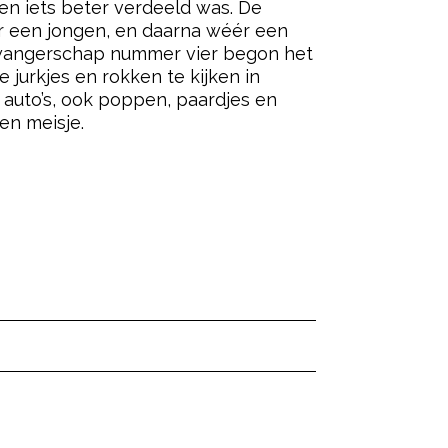
en iets beter verdeeld was. De
er een jongen, en daarna wéér een
ij zwangerschap nummer vier begon het
 jurkjes en rokken te kijken in
 auto’s, ook poppen, paardjes en
 en meisje.
ered by