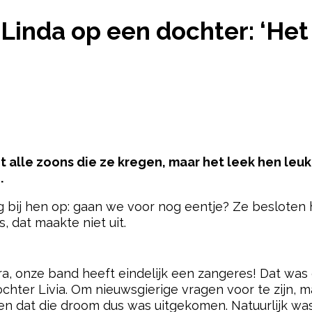
»
NA 5 ZOONS HOOPTE LINDA OP EEN DOCHTER: ‘H
Linda op een dochter: ‘He
 alle zoons die ze kregen, maar het leek hen leuk
.
bij hen op: gaan we voor nog eentje? Ze besloten he
, dat maakte niet uit.
pow
a, onze band heeft eindelijk een zangeres! Dat was
hter Livia. Om nieuwsgierige vragen voor te zijn, m
n dat die droom dus was uitgekomen. Natuurlijk was 