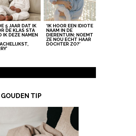
 DE 5 JAAR DAT IK
‘IK HOOR EEN IDIOTE
R DE KLAS STA
NAAM IN DE
D IK DEZE NAMEN
DIERENTUIN: NOEMT
T
ZE NOU ECHT HAAR
ACHELIJKST,
DOCHTER ZO?’
RY’
 GOUDEN TIP