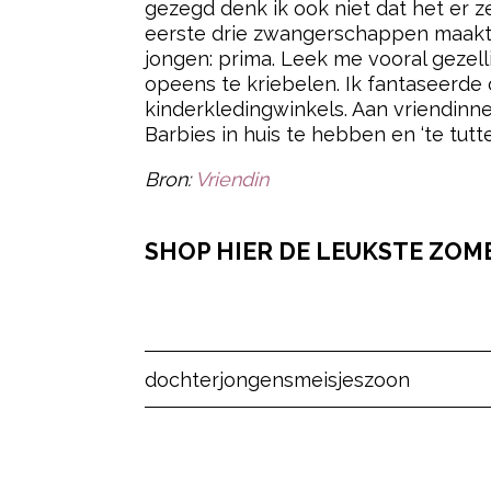
gezegd denk ik ook niet dat het er 
eerste drie zwangerschappen maakte 
jongen: prima. Leek me vooral gezell
opeens te kriebelen. Ik fantaseerde o
kinderkledingwinkels. Aan vriendinn
Barbies in huis te hebben en ‘te tutt
Bron:
Vriendin
SHOP HIER DE LEUKSTE ZOM
Post Views:
12
dochter
jongens
meisjes
zoon