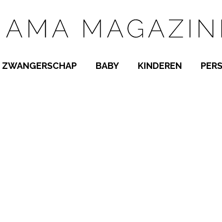
ZWANGERSCHAP
BABY
KINDEREN
PER
E NAMEN
ZWANGER WORDEN
BABYKAMER
PEUTER
 NAMEN
KWAALTJES
KRAAMTIJD
KLEUTER
AMEN
MISKRAAM
BABYKWAALTJES
TIENERS
MEN
VERLOF
BORSTVOEDING
SCHOOL
 A-Z
BEVALLING
SLAPEN
SPEELGOED
SLAPEN
KINDERZIEKTES