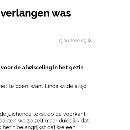
ET VERLANGEN WAS GROOT’
t verlangen was
13.06.2020 09:18
 voor de afwisseling in het gezin
t te doen, want Linda wilde altijd
ered by
 de juichende tekst op de voorkant
aakten we zo zelf maar duidelijk dat
het ’t belangrijkst dat we een