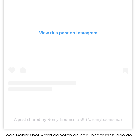
View this post on Instagram
A post shared by Romy Boomsma 🌿 (@romyboomsma)
Toen Bobby net werd geboren en nog jonger was, deelde