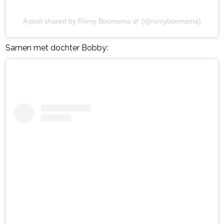
A post shared by Romy Boomsma 🌿 (@romyboomsma)
Samen met dochter Bobby: