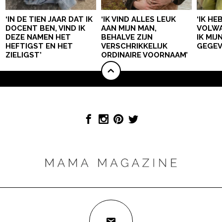
‘IN DE TIEN JAAR DAT IK
‘IK VIND ALLES LEUK
‘IK HE
DOCENT BEN, VIND IK
AAN MIJN MAN,
VOLWA
DEZE NAMEN HET
BEHALVE ZIJN
IK MI
HEFTIGST EN HET
VERSCHRIKKELIJK
GEGEV
ZIELIGST’
ORDINAIRE VOORNAAM’