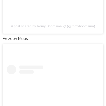
A post shared by Romy Boomsma 🌿 (@romyboomsma)
En zoon Moos: