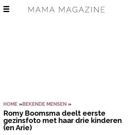
Navigatie overslaan
Open het mobiele menu
HOME
»
BEKENDE MENSEN
»
ROMY BOOMSMA DEELT EER
Romy Boomsma deelt eerste
gezinsfoto met haar drie kinderen
(en Arie)