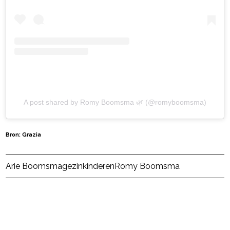
A post shared by Romy Boomsma 🌿 (@romyboomsma)
Bron: Grazia
Post Views:
533
Arie Boomsma
gezin
kinderen
Romy Boomsma
powered by