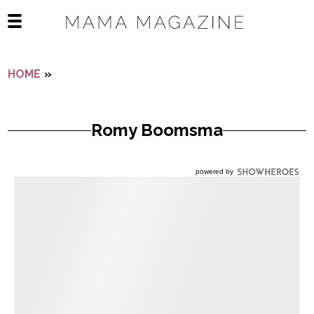
Navigatie overslaan
Open het mobiele menu
HOME
»
ROMY BOOMSMA
Romy Boomsma
powered by