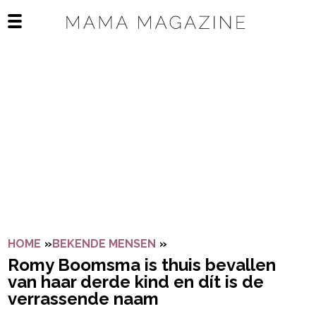
Navigatie overslaan
Open het mobiele menu
HOME
»
BEKENDE MENSEN
»
ROMY BOOMSMA IS THUIS 
Romy Boomsma is thuis bevallen
van haar derde kind en dít is de
verrassende naam