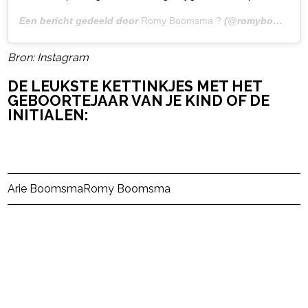
Een bericht gedeeld door
Romy Boomsma ?
(@romyboomsma) op
Bron: Instagram
DE LEUKSTE KETTINKJES MET HET
GEBOORTEJAAR VAN JE KIND OF DE
INITIALEN:
Post Views:
26
Arie Boomsma
Romy Boomsma
powered by