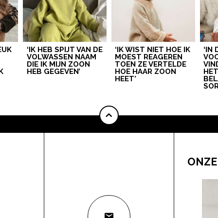
LEUK
‘IK HEB SPIJT VAN DE
‘IK WIST NIET HOE IK
‘IN
VOLWASSEN NAAM
MOEST REAGEREN
VOO
DIE IK MIJN ZOON
TOEN ZE VERTELDE
VIN
K
HEB GEGEVEN’
HOE HAAR ZOON
HE
HEET’
BEL
SOR
ONZE