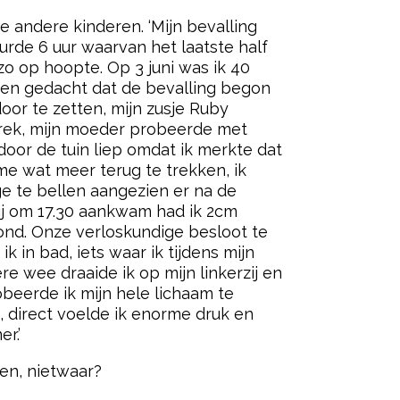
 andere kinderen. ‘Mijn bevalling
urde 6 uur waarvan het laatste half
 zo op hoopte. Op 3 juni was ik 40
ben gedacht dat de bevalling begon
oor te zetten, mijn zusje Ruby
mrek, mijn moeder probeerde met
door de tuin liep omdat ik merkte dat
me wat meer terug te trekken, ik
ge te bellen aangezien er na de
zij om 17.30 aankwam had ik 2cm
vond. Onze verloskundige besloot te
k in bad, iets waar ik tijdens mijn
e wee draaide ik op mijn linkerzij en
beerde ik mijn hele lichaam te
, direct voelde ik enorme druk en
r.’
en, nietwaar?