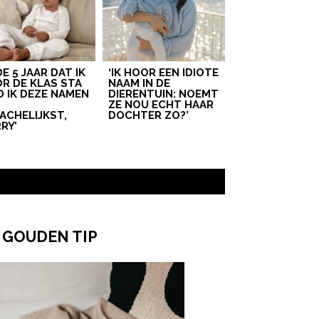
 DE 5 JAAR DAT IK
‘IK HOOR EEN IDIOTE
R DE KLAS STA
NAAM IN DE
D IK DEZE NAMEN
DIERENTUIN: NOEMT
T
ZE NOU ECHT HAAR
ACHELIJKST,
DOCHTER ZO?’
RY’
 GOUDEN TIP