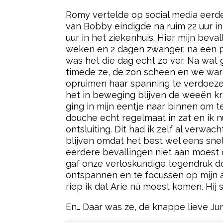
Romy vertelde op social media eerder
van Bobby eindigde na ruim 22 uur in
uur in het ziekenhuis. Hier mijn beva
weken en 2 dagen zwanger, na een p
was het die dag echt zo ver. Na wat
timede ze, de zon scheen en we ware
opruimen haar spanning te verdoezele
het in beweging blijven de weeën k
ging in mijn eentje naar binnen om 
douche echt regelmaat in zat en ik n
ontsluiting. Dit had ik zelf al verw
blijven omdat het best wel eens snel k
eerdere bevallingen niet aan moest d
gaf onze verloskundige tegendruk do
ontspannen en te focussen op mijn a
riep ik dat Arie nú moest komen. Hi
En… Daar was ze, de knappe lieve Ju