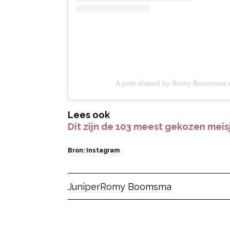
A post shared by Romy Boomsma
Lees ook
Dit zijn de 103 meest gekozen mei
Bron: Instagram
Post Views:
67
Juniper
Romy Boomsma