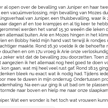
 al open over de bevalling van Juniper en haar twee
 een vacuümverlossing, mijn bevalling van Mozes du
llingsverhaal van Juniper, een thuisbevalling, waar ik
aar dagen af en toe krampjes en al tig keer te heb
 gerommel werden het vanaf 15.30 weeën die leken d
n allemaal buiten. Arie en Mozes hingen in het kli
n en Bobby hield mijn hand vast terwijl ik rondjes 
rachtiger maakte. Rond 16.30 voelde ik de behoefte 
te douchen en om 17u vroeg ik Arie onze verloskundi
u zeker wist dat de bevalling zou doorzetten. Toen 
acht aangezien ik het allemaal nog heel goed te doen 
on gaan, wat mij heel veel rust gaf. Rond 18.15 ging i
enken bleek nu exact wat ik nodig had. Tijdens ieder
or mee te duwen in mijn onderrug. Ondertussen pro
demhaling. Na een uur ging ik uit bad om te plassen
j stormde naar boven en hielp me naar onze slaapkame
niper. Wat een wonder is het toch wat vrouwen kunn