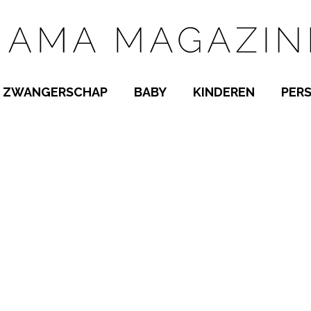
ZWANGERSCHAP
BABY
KINDEREN
PER
E NAMEN
ZWANGER WORDEN
BABYKAMER
PEUTER
 NAMEN
KWAALTJES
KRAAMTIJD
KLEUTER
AMEN
MISKRAAM
BABYKWAALTJES
TIENERS
MEN
VERLOF
BORSTVOEDING
SCHOOL
 A-Z
BEVALLING
SLAPEN
SPEELGOED
SLAPEN
KINDERZIEKTES