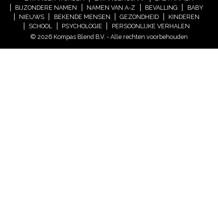
BIJZONDERE NAMEN
NAMEN VAN A-Z
BEVALLING
BABY
NIEUWS
BEKENDE MENSEN
GEZONDHEID
KINDEREN
SCHOOL
PSYCHOLOGIE
PERSOONLIJKE VERHALEN
© 2026 Kompas Blend B.V. - Alle rechten voorbehouden