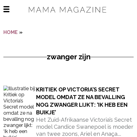
Navigatie overslaan
Open het mobiele menu
HOME
»
ZWANGER ZIJN
zwanger zijn
- Advertentie -
powered by
KRITIEK OP VICTORIA’S SECRET
MODEL OMDAT ZE NA BEVALLING
NOG ZWANGER LIJKT: ‘IK HEB EEN
BUIKJE’
Het Zuid-Afrikaanse Victoria’s Secret
model Candice Swanepoel is moeder
van twee zoons, Ariel en Anaça....