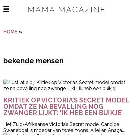
Navigatie overslaan
Open het mobiele menu
HOME
»
BEKENDE MENSEN
bekende mensen
- Advertentie -
powered by
KRITIEK OP VICTORIA’S SECRET MODEL
OMDAT ZE NA BEVALLING NOG
ZWANGER LIJKT: ‘IK HEB EEN BUIKJE’
Het Zuid-Afrikaanse Victoria’s Secret model Candice
Swanepoel is moeder van twee zoons, Ariel en Anaça....