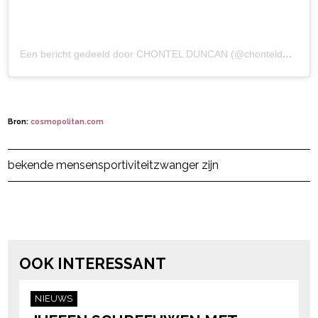
Een bericht gedeeld door CHONTEL DUNCAN (@chontelduncan)
Bron:
cosmopolitan.com
Post Views:
784
bekende mensen
sportiviteit
zwanger zijn
powered by
OOK INTERESSANT
NIEUWS