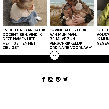
‘IN DE TIEN JAAR DAT IK
‘IK VIND ALLES LEUK
‘IK HE
DOCENT BEN, VIND IK
AAN MIJN MAN,
VOLWA
DEZE NAMEN HET
BEHALVE ZIJN
IK MI
HEFTIGST EN HET
VERSCHRIKKELIJK
GEGEV
ZIELIGST’
ORDINAIRE VOORNAAM’