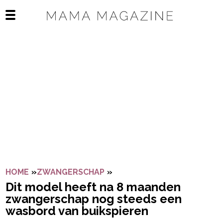
Navigatie overslaan
Open het mobiele menu
HOME
»
ZWANGERSCHAP
»
DIT MODEL HEEFT NA 8 M
Dit model heeft na 8 maanden
zwangerschap nog steeds een
wasbord van buikspieren