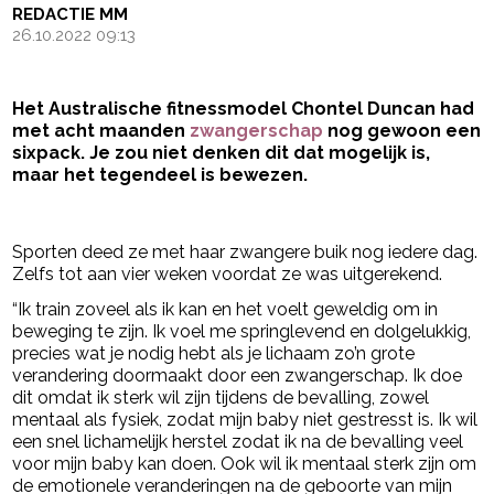
REDACTIE MM
26.10.2022 09:13
Het Australische fitnessmodel Chontel Duncan had
met acht maanden
zwangerschap
nog gewoon een
sixpack. Je zou niet denken dit dat mogelijk is,
maar het tegendeel is bewezen.
- Advertentie -
powered by
Sporten deed ze met haar zwangere buik nog iedere dag.
Zelfs tot aan vier weken voordat ze was uitgerekend.
“Ik train zoveel als ik kan en het voelt geweldig om in
beweging te zijn. Ik voel me springlevend en dolgelukkig,
precies wat je nodig hebt als je lichaam zo’n grote
verandering doormaakt door een zwangerschap. Ik doe
dit omdat ik sterk wil zijn tijdens de bevalling, zowel
mentaal als fysiek, zodat mijn baby niet gestresst is. Ik wil
een snel lichamelijk herstel zodat ik na de bevalling veel
voor mijn baby kan doen. Ook wil ik mentaal sterk zijn om
de emotionele veranderingen na de geboorte van mijn