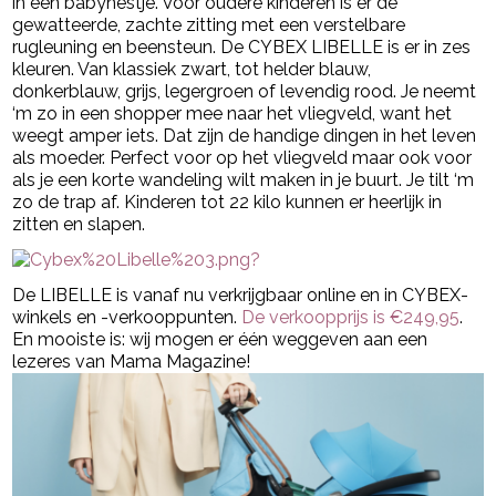
in een babynestje. Voor oudere kinderen is er de
gewatteerde, zachte zitting met een verstelbare
rugleuning en beensteun. De CYBEX LIBELLE is er in zes
kleuren. Van klassiek zwart, tot helder blauw,
donkerblauw, grijs, legergroen of levendig rood. Je neemt
‘m zo in een shopper mee naar het vliegveld, want het
weegt amper iets. Dat zijn de handige dingen in het leven
als moeder. Perfect voor op het vliegveld maar ook voor
als je een korte wandeling wilt maken in je buurt. Je tilt ‘m
zo de trap af. Kinderen tot 22 kilo kunnen er heerlijk in
zitten en slapen.
De LIBELLE is vanaf nu verkrijgbaar online en in CYBEX-
winkels en -verkooppunten.
De verkoopprijs is €249,95
.
En mooiste is: wij mogen er één weggeven aan een
lezeres van Mama Magazine!