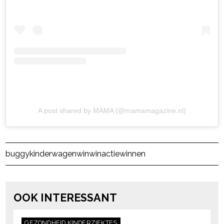
A post shared by MAMA (@mamamagazine.nl)
Post Views:
25
buggy
kinderwagen
win
winactie
winnen
OOK INTERESSANT
GEZONDHEID
KINDERZIEKTES