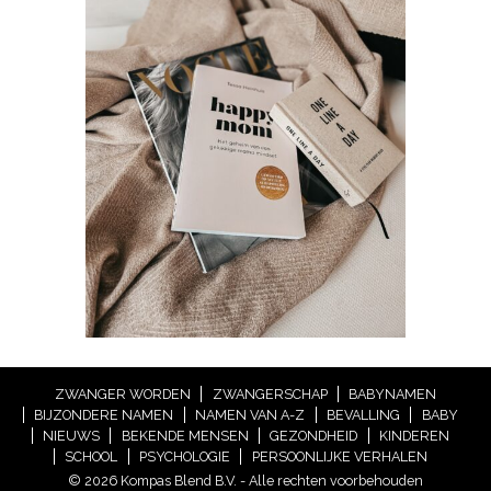
ZWANGER WORDEN
ZWANGERSCHAP
BABYNAMEN
BIJZONDERE NAMEN
NAMEN VAN A-Z
BEVALLING
BABY
NIEUWS
BEKENDE MENSEN
GEZONDHEID
KINDEREN
SCHOOL
PSYCHOLOGIE
PERSOONLIJKE VERHALEN
© 2026 Kompas Blend B.V. - Alle rechten voorbehouden