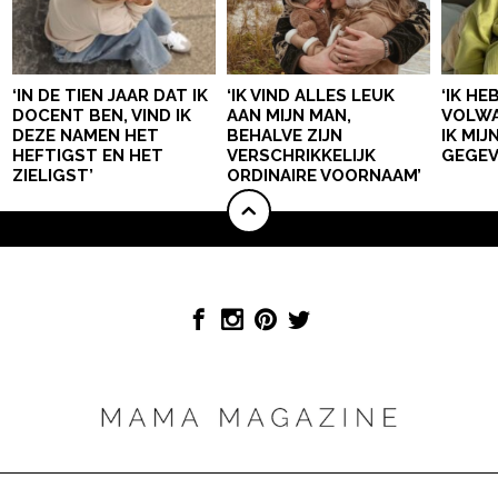
‘IN DE TIEN JAAR DAT IK
‘IK VIND ALLES LEUK
‘IK HE
DOCENT BEN, VIND IK
AAN MIJN MAN,
VOLWA
DEZE NAMEN HET
BEHALVE ZIJN
IK MI
HEFTIGST EN HET
VERSCHRIKKELIJK
GEGEV
ZIELIGST’
ORDINAIRE VOORNAAM’