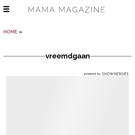
Navigatie overslaan
Open het mobiele menu
HOME
»
VREEMDGAAN
vreemdgaan
powered by