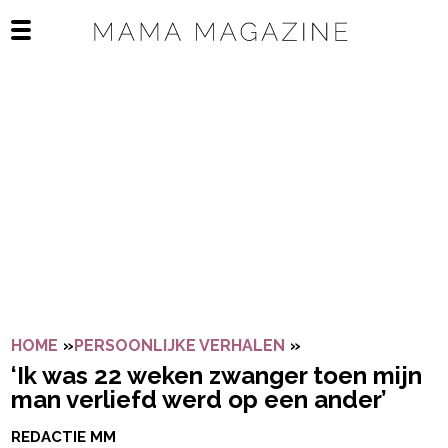
Navigatie overslaan
Open het mobiele menu
HOME
»
PERSOONLIJKE VERHALEN
»
‘IK WAS 22 WEKE
‘Ik was 22 weken zwanger toen mijn
man verliefd werd op een ander’
REDACTIE MM