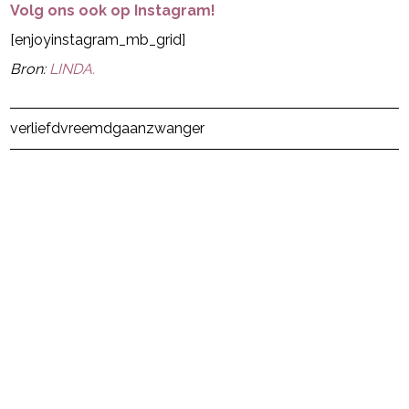
Volg ons ook op Instagram!
[enjoyinstagram_mb_grid]
Bron:
LINDA.
Post Views:
33
verliefd
vreemdgaan
zwanger
powered by