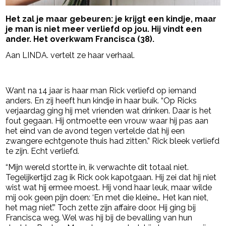
Het zal je maar gebeuren: je krijgt een kindje, maar
je man is niet meer verliefd op jou. Hij vindt een
ander. Het overkwam Francisca (38).
Aan LINDA. vertelt ze haar verhaal.
- Advertentie -
powered by
Want na 14 jaar is haar man Rick verliefd op iemand
anders. En zij heeft hun kindje in haar buik. “Op Ricks
verjaardag ging hij met vrienden wat drinken. Daar is het
fout gegaan. Hij ontmoette een vrouw waar hij pas aan
het eind van de avond tegen vertelde dat hij een
zwangere echtgenote thuis had zitten.” Rick bleek verliefd
te zijn. Echt verliefd.
“Mijn wereld stortte in, ik verwachte dit totaal niet.
Tegelijkertijd zag ik Rick ook kapotgaan. Hij zei dat hij niet
wist wat hij ermee moest. Hij vond haar leuk, maar wilde
mij ook geen pijn doen: ‘En met die kleine… Het kan niet,
het mag niet’.” Toch zette zijn affaire door. Hij ging bij
Francisca weg. Wel was hij bij de bevalling van hun