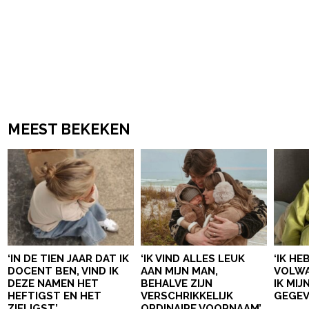
MEEST BEKEKEN
‘IN DE TIEN JAAR DAT IK
‘IK VIND ALLES LEUK
‘IK HE
DOCENT BEN, VIND IK
AAN MIJN MAN,
VOLWA
DEZE NAMEN HET
BEHALVE ZIJN
IK MI
HEFTIGST EN HET
VERSCHRIKKELIJK
GEGEV
ZIELIGST’
ORDINAIRE VOORNAAM’