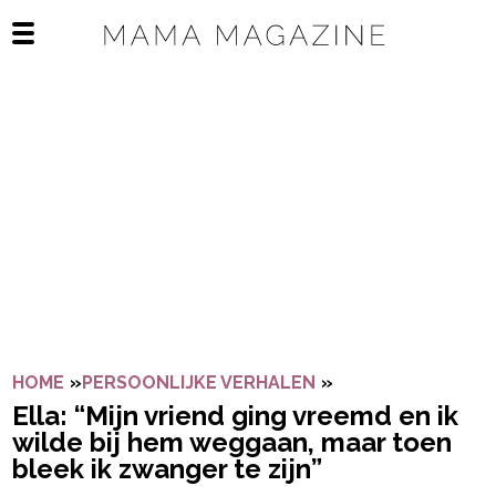
Navigatie overslaan
Open het mobiele menu
HOME
»
PERSOONLIJKE VERHALEN
»
ELLA: “MIJN VRIE
Ella: “Mijn vriend ging vreemd en ik
wilde bij hem weggaan, maar toen
bleek ik zwanger te zijn”