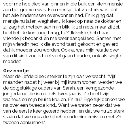
voor me hoe diep van binnen in die buik een klein mensje
aan het groeien was. Een mensje dat zo sterk was, dat
het alle hindernissen overwonnen had. En ik ging dat
mensje nu laten weghalen… Ik keek op naar de dokter en
zij zag het meteen aan mijn blik. Ik zei niets, maar zij zei,
heel lief: ‘Je kunt nog terug, hè?’ Ik knikte, heb haar
vriendelijk bedankt en me weer aangekleed. Samen met
mijn vriendin heb ik die avond taart gekocht en gevierd
dat ik moeder zou worden. Ook al was mijn relatie over,
van dit kind zou ik héél veel gaan houden, ook als single
moeder.”
Gezinnetje
Maar de liefde bleek sterker te zijn dan verwacht. “Vijf
maanden nadat hij weer bij mij kwam wonen, werden we
de dolgelukkige ouders van Sarah, een kerngezonde
jongedame die inmiddels twee jaar is. Ze heeft zijn
wipneus en mijn bruine krullen. En nu? Eigenlijk denken we
na over een tweede kind… Want we weten zeker dat we
van de eerste keer geleerd hebben, en dat we nu zo sterk
staan dat we ook alle bijbehorende hindernissen met z’n
tweeën aankunnen.”