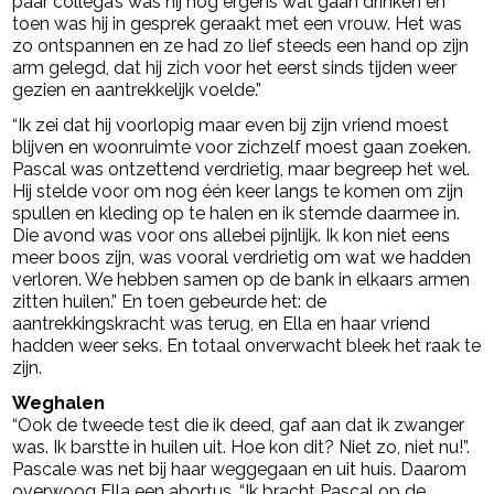
paar collega’s was hij nog ergens wat gaan drinken en
toen was hij in gesprek geraakt met een vrouw. Het was
zo ontspannen en ze had zo lief steeds een hand op zijn
arm gelegd, dat hij zich voor het eerst sinds tijden weer
gezien en aantrekkelijk voelde.”
“Ik zei dat hij voorlopig maar even bij zijn vriend moest
blijven en woonruimte voor zichzelf moest gaan zoeken.
Pascal was ontzettend verdrietig, maar begreep het wel.
Hij stelde voor om nog één keer langs te komen om zijn
spullen en kleding op te halen en ik stemde daarmee in.
Die avond was voor ons allebei pijnlijk. Ik kon niet eens
meer boos zijn, was vooral verdrietig om wat we hadden
verloren. We hebben samen op de bank in elkaars armen
zitten huilen.” En toen gebeurde het: de
aantrekkingskracht was terug, en Ella en haar vriend
hadden weer seks. En totaal onverwacht bleek het raak te
zijn.
Weghalen
“Ook de tweede test die ik deed, gaf aan dat ik zwanger
was. Ik barstte in huilen uit. Hoe kon dit? Niet zo, niet nu!”.
Pascale was net bij haar weggegaan en uit huis. Daarom
overwoog Ella een abortus. “
Ik bracht Pascal op de