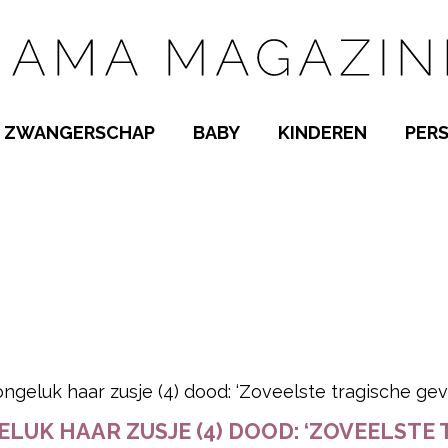
ZWANGERSCHAP
BABY
KINDEREN
PER
E NAMEN
ZWANGER WORDEN
BABYKAMER
PEUTER
 NAMEN
KWAALTJES
KRAAMTIJD
KLEUTER
AMEN
MISKRAAM
BABYKWAALTJES
TIENERS
MEN
VERLOF
BORSTVOEDING
SCHOOL
 A-Z
BEVALLING
SLAPEN
SPEELGOED
SLAPEN
pow
KINDERZIEKTES
ELUK HAAR ZUSJE (4) DOOD: ‘ZOVEELSTE 