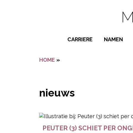
Navigatie overslaan
CARRIERE
NAMEN
BIJZONDER
HOME
»
NIEUWS
POPULAIRE
JONGENSN
MEISJESNA
nieuws
NAMEN VAN
- Advertentie -
PEUTER (3) SCHIET PER ONG