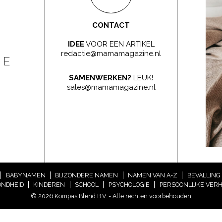
CONTACT
IDEE
VOOR EEN ARTIKEL
redactie@mamamagazine.nl
SAMENWERKEN?
LEUK!
sales@mamamagazine.nl
BABYNAMEN
BIJZONDERE NAMEN
NAMEN VAN A-Z
BEVALLING
NDHEID
KINDEREN
SCHOOL
PSYCHOLOGIE
PERSOONLIJKE VER
© 2026 Kompas Blend B.V. - Alle rechten voorbehouden