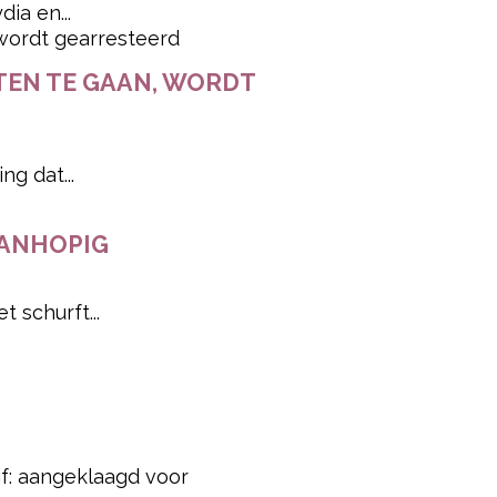
ia en...
ETEN TE GAAN, WORDT
g dat...
WANHOPIG
 schurft...