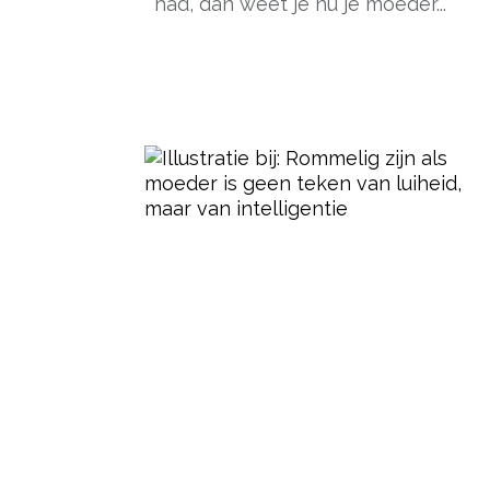
had, dan weet je nu je moeder...
- Advertentie -