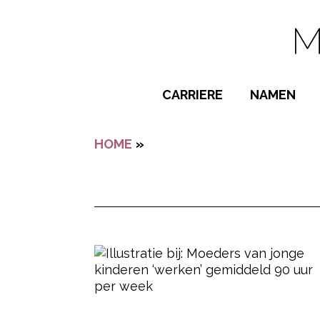
Navigatie overslaan
CARRIERE
NAMEN
BIJZONDER
HOME
»
MOEDERS
POPULAIRE
JONGENSN
MEISJESNA
NAMEN VAN