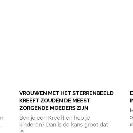
VROUWEN MET HET STERRENBEELD
E
KREEFT ZOUDEN DE MEEST
I
ZORGENDE MOEDERS ZIJN
M
o
en
Ben je een Kreeft en heb je
a
.
kinderen? Dan is de kans groot dat
je...