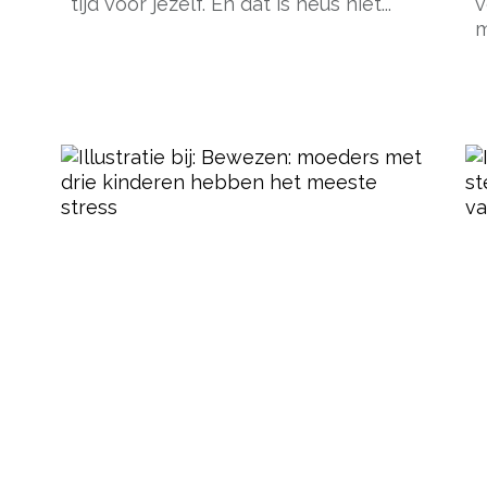
tijd voor jezelf. En dat is heus niet...
v
m
pow