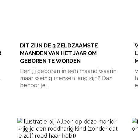
DIT ZIJN DE 3 ZELDZAAMSTE
W
R
MAANDEN VAN HET JAAR OM
L
GEBOREN TE WORDEN
M
Ben jij geboren in een maand waarin
W
.
maar weinig mensen jarig zijn? Dan
h
behoor je...
e
pow