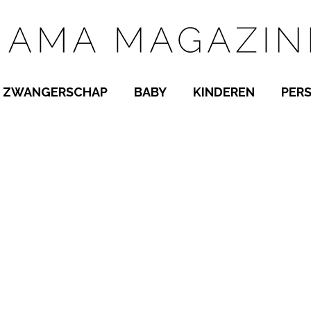
ZWANGERSCHAP
BABY
KINDEREN
PER
E NAMEN
ZWANGER WORDEN
BABYKAMER
PEUTER
 NAMEN
KWAALTJES
KRAAMTIJD
KLEUTER
AMEN
MISKRAAM
BABYKWAALTJES
TIENERS
MEN
VERLOF
BORSTVOEDING
SCHOOL
 A-Z
BEVALLING
SLAPEN
SPEELGOED
SLAPEN
KINDERZIEKTES