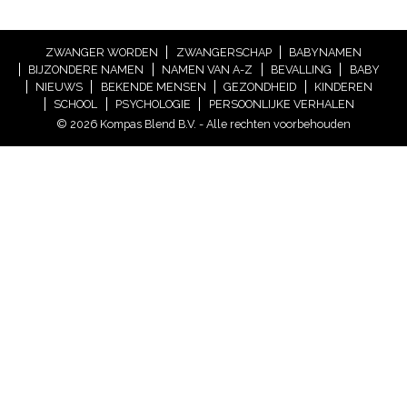
ZWANGER WORDEN
ZWANGERSCHAP
BABYNAMEN
BIJZONDERE NAMEN
NAMEN VAN A-Z
BEVALLING
BABY
NIEUWS
BEKENDE MENSEN
GEZONDHEID
KINDEREN
SCHOOL
PSYCHOLOGIE
PERSOONLIJKE VERHALEN
© 2026 Kompas Blend B.V. - Alle rechten voorbehouden