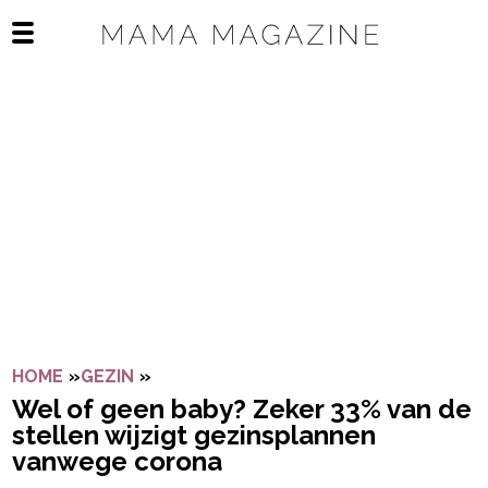
Navigatie overslaan
Open het mobiele menu
HOME
»
GEZIN
»
WEL OF GEEN BABY? ZEKER 33% VAN
Wel of geen baby? Zeker 33% van de
stellen wijzigt gezinsplannen
vanwege corona