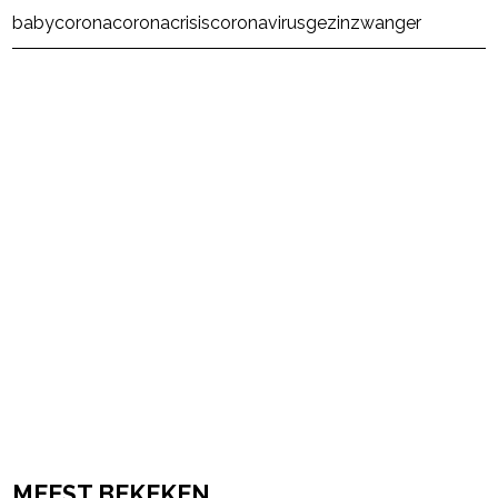
baby
corona
coronacrisis
coronavirus
gezin
zwanger
powered by
MEEST BEKEKEN