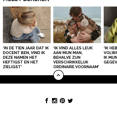
‘IN DE TIEN JAAR DAT IK
‘IK VIND ALLES LEUK
‘IK HE
DOCENT BEN, VIND IK
AAN MIJN MAN,
VOLWA
DEZE NAMEN HET
BEHALVE ZIJN
IK MI
HEFTIGST EN HET
VERSCHRIKKELIJK
GEGEV
ZIELIGST’
ORDINAIRE VOORNAAM’