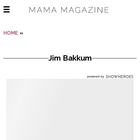
Navigatie overslaan
Open het mobiele menu
HOME
»
JIM BAKKUM
Jim Bakkum
powered by