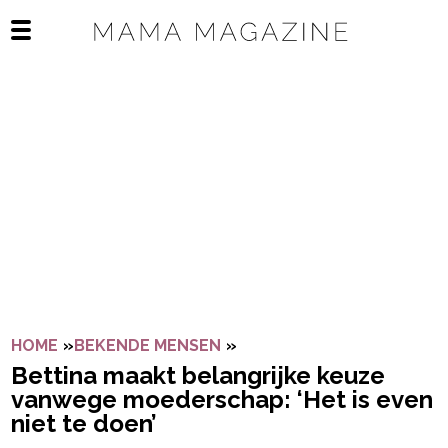
Navigatie overslaan
Open het mobiele menu
HOME
»
BEKENDE MENSEN
»
BETTINA MAAKT BELANGRI
Bettina maakt belangrijke keuze
vanwege moederschap: ‘Het is even
niet te doen’