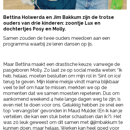
Bettina Holwerda en Jim Bakkum zijn de trotse
ouders van drie kinderen: zoontje Lux en
dochtertjes Posy en Molly.
Samen zouden de twee ouders meedoen aan een
programma waarbij ze leren dansen op ijs.
- Advertentie -
powered by
Maar Bettina maakt een drastische keuze, vanwege de
pasgeboren Molly. Zo laat ze op social media weten: “Ik
heb, helaas, moeten besluiten om mijn rol in ‘Sint on ice’
terug te geven. Mijn kleine meisje vindt mama blijkbaar
veel te lief om haar te missen, merkten we op de
momenten dat we samen moesten repeteren. Dus om
aankomend weekend 4 hele lange dagen weg te zijn, is
even niet te doen voor ons. Gelukkig hebben ze snel een
top ‘vervangster’ gevonden in Maud Mulder. (En ik kan je
vertellen, die kan een stuk beter schaatsen dan ik?). Het
was zò leuk geweest om dit samen met @jimbakkum te
kunnen doen, maar helaas. Werken kan heel goed voor