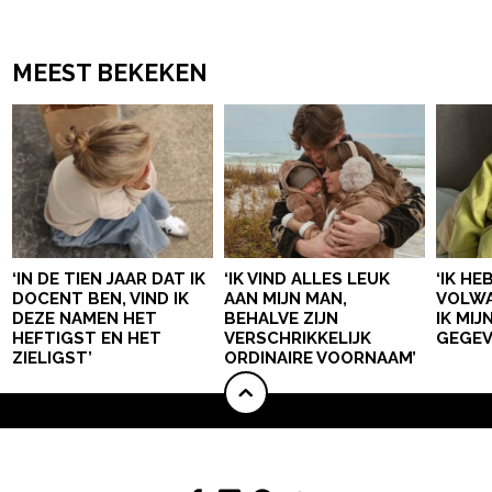
MEEST BEKEKEN
‘IN DE TIEN JAAR DAT IK
‘IK VIND ALLES LEUK
‘IK HE
DOCENT BEN, VIND IK
AAN MIJN MAN,
VOLWA
DEZE NAMEN HET
BEHALVE ZIJN
IK MI
HEFTIGST EN HET
VERSCHRIKKELIJK
GEGEV
ZIELIGST’
ORDINAIRE VOORNAAM’