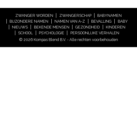
ZWANGER WORDEN
ZWANGERSCHAP
BABYNAMEN
BIJZONDERE NAMEN
NAMEN VAN A-Z
BEVALLING
BABY
NIEUWS
BEKENDE MENSEN
GEZONDHEID
KINDEREN
SCHOOL
PSYCHOLOGIE
PERSOONLIJKE VERHALEN
© 2026 Kompas Blend B.V. - Alle rechten voorbehouden