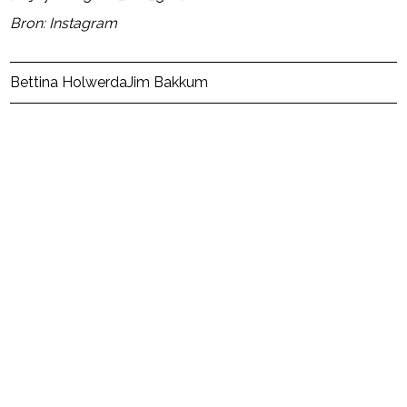
Bron: Instagram
Post Views:
35
Bettina Holwerda
Jim Bakkum
powered by