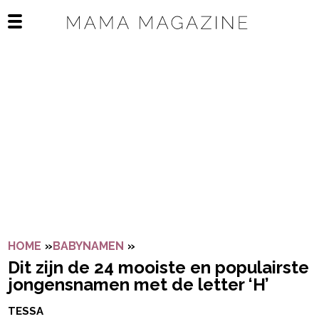
Navigatie overslaan
Open het mobiele menu
HOME
»
BABYNAMEN
»
DIT ZIJN DE 24 MOOISTE EN P
Dit zijn de 24 mooiste en populairste
jongensnamen met de letter ‘H’
TESSA