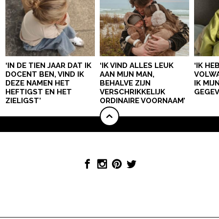
‘IN DE TIEN JAAR DAT IK
‘IK VIND ALLES LEUK
‘IK HE
DOCENT BEN, VIND IK
AAN MIJN MAN,
VOLWA
DEZE NAMEN HET
BEHALVE ZIJN
IK MI
HEFTIGST EN HET
VERSCHRIKKELIJK
GEGEV
ZIELIGST’
ORDINAIRE VOORNAAM’