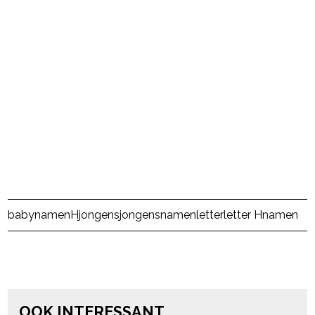
Post Views:
1.714
babynamen
H
jongens
jongensnamen
letter
letter H
namen
powered by
OOK INTERESSANT