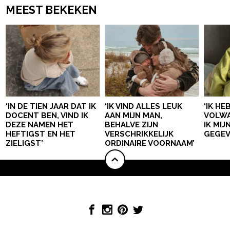
MEEST BEKEKEN
‘IN DE TIEN JAAR DAT IK
‘IK VIND ALLES LEUK
‘IK HE
DOCENT BEN, VIND IK
AAN MIJN MAN,
VOLWA
DEZE NAMEN HET
BEHALVE ZIJN
IK MI
HEFTIGST EN HET
VERSCHRIKKELIJK
GEGEV
ZIELIGST’
ORDINAIRE VOORNAAM’