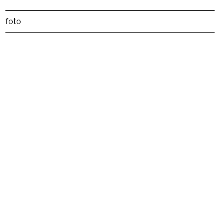
Post Views:
4
foto
powered by