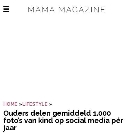
Navigatie overslaan
Open het mobiele menu
HOME
»
LIFESTYLE
»
OUDERS DELEN GEMIDDELD 1.000 
Ouders delen gemiddeld 1.000
foto’s van kind op social media pér
jaar