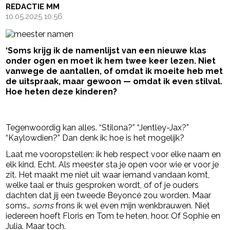
REDACTIE MM
10.05.2025 10:56
‘Soms krijg ik de namenlijst van een nieuwe klas
onder ogen en moet ik hem twee keer lezen. Niet
vanwege de aantallen, of omdat ik moeite heb met
de uitspraak, maar gewoon — omdat ik even stilval.
Hoe heten deze kinderen?
- Advertentie -
powered by
Tegenwoordig kan alles. “Stilona?” “Jentley-Jax?”
“Kaylowdien?” Dan denk ik: hoe is het mogelijk?
Laat me vooropstellen: ik heb respect voor elke naam en
elk kind. Echt. Als meester sta je open voor wie er voor je
zit. Het maakt me niet uit waar iemand vandaan komt,
welke taal er thuis gesproken wordt, of of je ouders
dachten dat jij een tweede Beyoncé zou worden. Maar
soms…
soms
frons ik wel even mijn wenkbrauwen. Niet
iedereen hoeft Floris en Tom te heten, hoor. Of Sophie en
Julia. Maar toch.