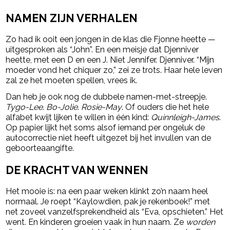
NAMEN ZIJN VERHALEN
Zo had ik ooit een jongen in de klas die Fjonne heette —
uitgesproken als “John”. En een meisje dat Djenniver
heette, met een D en een J. Niet Jennifer. Djenniver. “Mijn
moeder vond het chiquer zo,” zei ze trots. Haar hele leven
zal ze het moeten spellen, vrees ik.
Dan heb je ook nog de dubbele namen-met-streepje.
Tygo-Lee
.
Bo-Jolie
.
Rosie-May
. Of ouders die het hele
alfabet kwijt lijken te willen in één kind:
Quinnleigh-James
.
Op papier lijkt het soms alsof iemand per ongeluk de
autocorrectie niet heeft uitgezet bij het invullen van de
geboorteaangifte.
DE KRACHT VAN WENNEN
Het mooie is: na een paar weken klinkt zo’n naam heel
normaal. Je roept “Kaylowdien, pak je rekenboek!” met
net zoveel vanzelfsprekendheid als “Eva, opschieten.” Het
went. En kinderen groeien vaak in hun naam. Ze
worden