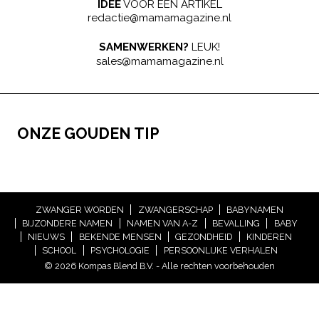
IDEE
VOOR EEN ARTIKEL
redactie@mamamagazine.nl
SAMENWERKEN?
LEUK!
sales@mamamagazine.nl
ONZE GOUDEN TIP
ZWANGER WORDEN
ZWANGERSCHAP
BABYNAMEN
BIJZONDERE NAMEN
NAMEN VAN A-Z
BEVALLING
BABY
NIEUWS
BEKENDE MENSEN
GEZONDHEID
KINDEREN
SCHOOL
PSYCHOLOGIE
PERSOONLIJKE VERHALEN
© 2026 Kompas Blend B.V. - Alle rechten voorbehouden