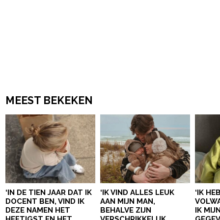
MEEST BEKEKEN
‘IN DE TIEN JAAR DAT IK
‘IK VIND ALLES LEUK
‘IK HE
DOCENT BEN, VIND IK
AAN MIJN MAN,
VOLWA
DEZE NAMEN HET
BEHALVE ZIJN
IK MI
HEFTIGST EN HET
VERSCHRIKKELIJK
GEGEV