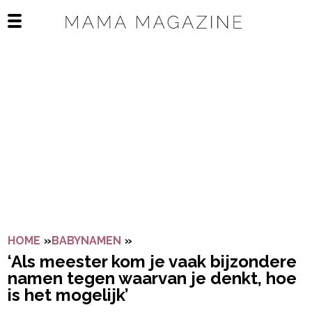
Navigatie overslaan
Open het mobiele menu
HOME
»
BABYNAMEN
»
‘ALS MEESTER KOM JE VAAK BI
‘Als meester kom je vaak bijzondere
namen tegen waarvan je denkt, hoe
is het mogelijk’