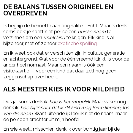
DE BALANS TUSSEN ORIGINEEL EN
OVERDREVEN
Ik begrijp de behoefte aan originaliteit. Echt. Maar ik denk
soms ook: je hoeft niet per se een
unieke naam
te
verzinnen om een
uniek kind
te krijgen. Elk kind is al
bijzonder, met of zonder
exotische spelling.
En ik weet ook dat er verschillen zijn in cultuur, generatie
en achtergrond. Wat voor de één vreemd klinkt, is voor de
ander heel normaal. Maar een naam is óók een
visitekaartje — voor een kind dat daar zelf nog geen
zeggenschap over heeft.
ALS MEESTER KIES IK VOOR MILDHEID
Dus ja, soms denk ik:
hoe is het mogelijk
. Maar vaker nog
denk ik:
hoe bijzonder dat ik dit kind mag leren kennen, los
van die naam
. Want uiteindelijk leer ik niet de naam, maar
de persoon erachter uit mijn hoofd.
En wie weet… misschien denk ik over twintig jaar bij de