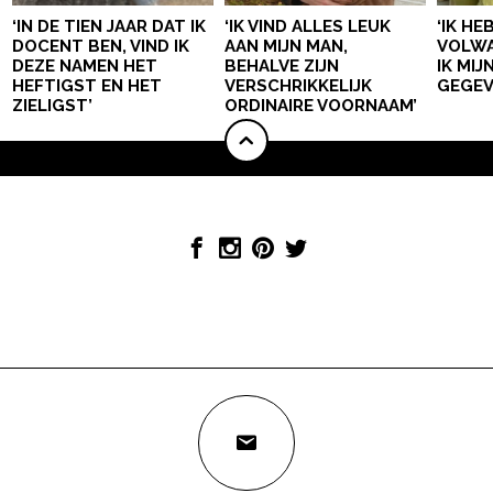
‘IN DE TIEN JAAR DAT IK
‘IK VIND ALLES LEUK
‘IK HE
DOCENT BEN, VIND IK
AAN MIJN MAN,
VOLWA
DEZE NAMEN HET
BEHALVE ZIJN
IK MI
HEFTIGST EN HET
VERSCHRIKKELIJK
GEGEV
ZIELIGST’
ORDINAIRE VOORNAAM’