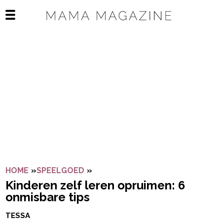
Navigatie overslaan
Open het mobiele menu
HOME
»
SPEELGOED
»
KINDEREN ZELF LEREN OPRUIMEN
Kinderen zelf leren opruimen: 6
onmisbare tips
TESSA