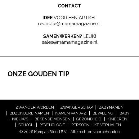
CONTACT
IDEE
VOOR EEN ARTIKEL
redactie@mamamagazine.nl
SAMENWERKEN?
LEUK!
sales@mamamagazine.nl
ONZE GOUDEN TIP
ZWANGER WORDEN
ZWANGERSCHAP
BABYNAMEN
BIJZONDERE NAMEN
NAMEN VAN A-Z
BEVALLING
BABY
NIEUWS
BEKENDE MENSEN
GEZONDHEID
KINDEREN
SCHOOL
PSYCHOLOGIE
PERSOONLIJKE VERHALEN
© 2026 Kompas Blend B.V. - Alle rechten voorbehouden