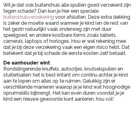
Wil je dat ook buitenshuis alle spullen goed verzekerd zijn
tegen schade? Dan kun je hier een speciale
buitenshuisverzekering
voor afsluiten. Deze extra dekking
is zeker de moeite waard wanneer je kind (en de rest van
het gezin natuurlijk) vaak onderweg zijn met duur
speelgoed, en andere kostbare items zoals tablets,
camera’s, laptops of horloges. Hou er wel rekening mee
dat je bij deze verzekering vaak een eigen risico hebt. Dat
betekent dat je bij schade de eerste kosten zelf betaalt.
De aanhouder wint
Rondslingerende knuffels, autootjes, knutselspullen en
stuiterballen: het is best irritant om continu achter je kind
aan te lopen om alles op te ruimen. Gelukkig zijn er
verschillende manieren waarop je je kind wat hoognodige
opruimskills bijbrengt. Het kan even duren voordat je je
kind een nieuwe gewoonte kunt aanleren, hou vol!
Post Views:
151
powered by