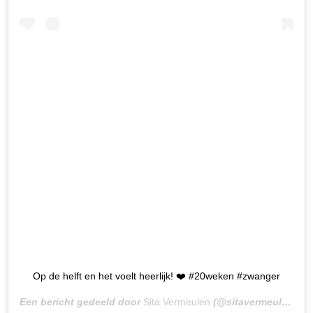
Op de helft en het voelt heerlijk! ❤️ #20weken #zwanger
Een bericht gedeeld door
Sita Vermeulen
(@sitavermeulen) op