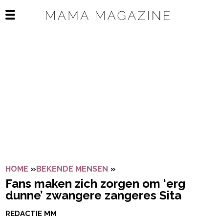
Navigatie overslaan
Open het mobiele menu
HOME
»
BEKENDE MENSEN
»
FANS MAKEN ZICH ZORGE
Fans maken zich zorgen om ‘erg
dunne’ zwangere zangeres Sita
REDACTIE MM