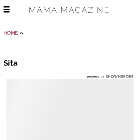
Navigatie overslaan
Open het mobiele menu
HOME
»
SITA
Sita
powered by