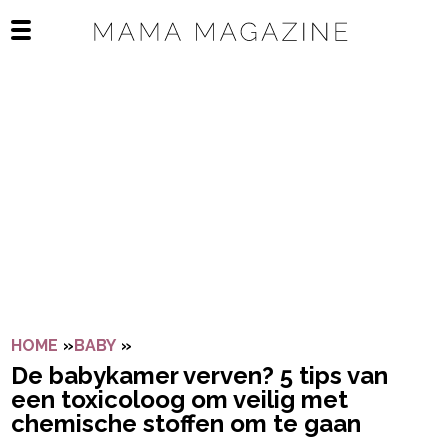
Navigatie overslaan
Open het mobiele menu
HOME
»
BABY
»
DE BABYKAMER VERVEN? 5 TIPS VAN E
De babykamer verven? 5 tips van
een toxicoloog om veilig met
chemische stoffen om te gaan