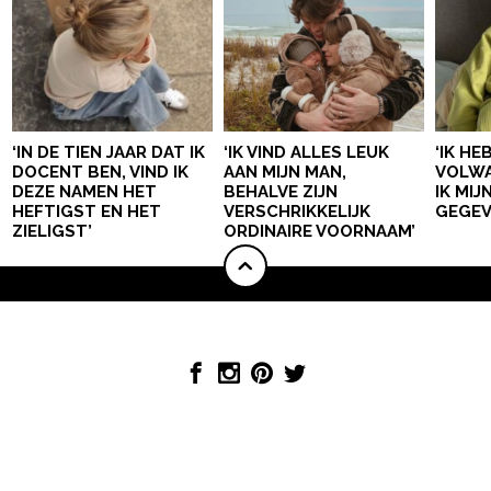
‘IN DE TIEN JAAR DAT IK
‘IK VIND ALLES LEUK
‘IK HE
DOCENT BEN, VIND IK
AAN MIJN MAN,
VOLWA
DEZE NAMEN HET
BEHALVE ZIJN
IK MI
HEFTIGST EN HET
VERSCHRIKKELIJK
GEGEV
ZIELIGST’
ORDINAIRE VOORNAAM’