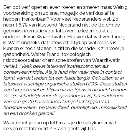
Een pot verf openen, even roeren en smeren maar. Weinig
voorbereiding om zo snel mogelijk de verfklus af te
hebben. Herkenbaar? Voor veel Nederlanders wel. Zo
neemt 65% van klussend Nederland niet de tijd om de
gebruiksinformatie voor latexverf te lezen, blijkt uit
onderzoek van Waarzitwatin. Hoewel dat wel verstandig
is. Want ondanks dat latexverf altijd op waterbasis is,
kunnen er toch stoffen in zitten die schadelijk zijn voor je
gezondheid. Walter Brand, toxicologisch
risicobeoordelaar chemische stoffen van Waarzitwatin,
vertelt:
“Vaak bevat latexverf isothiazolinonen als
conserveermiddel. Als je huid hier vaak mee in contact
komt, kan dat leiden tot een huidallergie. Ook zitten er in
latexverf vluchtige organische stoffen (VOS). Deze stoffen
verdampen snel en blijven vervolgens in de lucht hangen.
Ze zijn schadelijk voor de gezondheid. Bij het inademen
van een grote hoeveelheid kun je last krijgen van
hoestaanvallen, benauwdheid, duizeligheid, misselijkheid
en een dronken gevoel.”
Waar moet je dan op letten als je de babykamer wilt
verven met latexverf ? Brand geeft vijf tips.