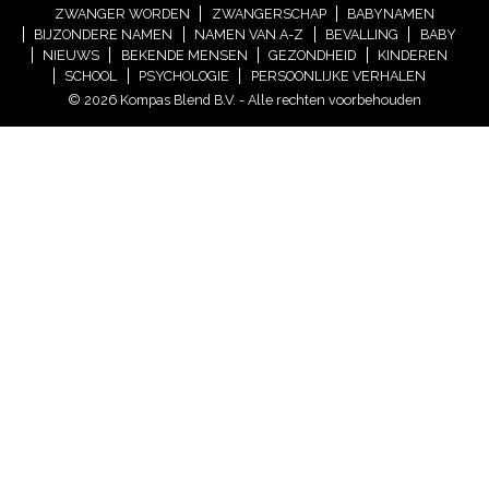
ZWANGER WORDEN
ZWANGERSCHAP
BABYNAMEN
BIJZONDERE NAMEN
NAMEN VAN A-Z
BEVALLING
BABY
NIEUWS
BEKENDE MENSEN
GEZONDHEID
KINDEREN
SCHOOL
PSYCHOLOGIE
PERSOONLIJKE VERHALEN
© 2026 Kompas Blend B.V. - Alle rechten voorbehouden