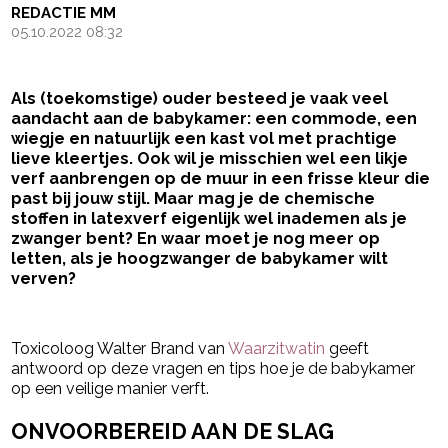
REDACTIE MM
05.10.2022 08:32
Als (toekomstige) ouder besteed je vaak veel
aandacht aan de babykamer: een commode, een
wiegje en natuurlijk een kast vol met prachtige
lieve kleertjes. Ook wil je misschien wel een likje
verf aanbrengen op de muur in een frisse kleur die
past bij jouw stijl. Maar mag je de chemische
stoffen in latexverf eigenlijk wel inademen als je
zwanger bent? En waar moet je nog meer op
letten, als je hoogzwanger de babykamer wilt
verven?
- Advertentie -
powered by
Toxicoloog Walter Brand van
Waarzitwatin
geeft
antwoord op deze vragen en tips hoe je de babykamer
op een veilige manier verft.
ONVOORBEREID AAN DE SLAG