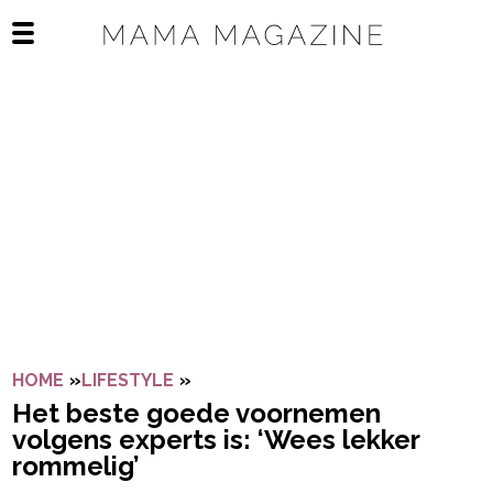
Navigatie overslaan
Open het mobiele menu
HOME
»
LIFESTYLE
»
HET BESTE GOEDE VOORNEMEN VO
Het beste goede voornemen
volgens experts is: ‘Wees lekker
rommelig’