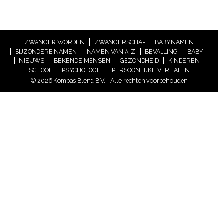
ZWANGER WORDEN
ZWANGERSCHAP
BABYNAMEN
BIJZONDERE NAMEN
NAMEN VAN A-Z
BEVALLING
BABY
NIEUWS
BEKENDE MENSEN
GEZONDHEID
KINDEREN
SCHOOL
PSYCHOLOGIE
PERSOONLIJKE VERHALEN
© 2026 Kompas Blend B.V. - Alle rechten voorbehouden