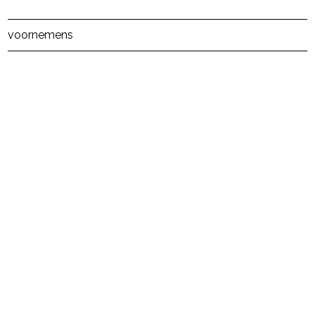
Post Views:
6
voornemens
powered by