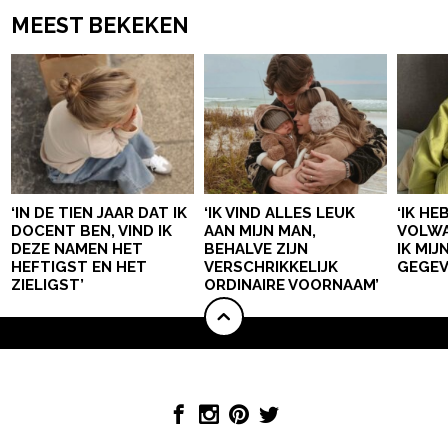
MEEST BEKEKEN
‘IN DE TIEN JAAR DAT IK
‘IK VIND ALLES LEUK
‘IK HE
DOCENT BEN, VIND IK
AAN MIJN MAN,
VOLWA
DEZE NAMEN HET
BEHALVE ZIJN
IK MI
HEFTIGST EN HET
VERSCHRIKKELIJK
GEGEV
ZIELIGST’
ORDINAIRE VOORNAAM’