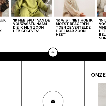
LEUK
‘IK HEB SPIJT VAN DE
‘IK WIST NIET HOE IK
‘IN
VOLWASSEN NAAM
MOEST REAGEREN
VOO
DIE IK MIJN ZOON
TOEN ZE VERTELDE
VIN
K
HEB GEGEVEN’
HOE HAAR ZOON
HE
HEET’
BEL
SOR
ONZE