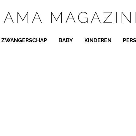
ZWANGERSCHAP
BABY
KINDEREN
PER
E NAMEN
ZWANGER WORDEN
BABYKAMER
PEUTER
 NAMEN
KWAALTJES
KRAAMTIJD
KLEUTER
AMEN
MISKRAAM
BABYKWAALTJES
TIENERS
MEN
VERLOF
BORSTVOEDING
SCHOOL
 A-Z
BEVALLING
SLAPEN
SPEELGOED
SLAPEN
KINDERZIEKTES