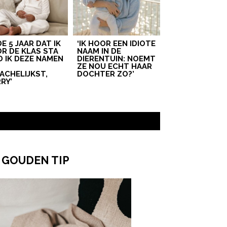
 DE 5 JAAR DAT IK
‘IK HOOR EEN IDIOTE
R DE KLAS STA
NAAM IN DE
D IK DEZE NAMEN
DIERENTUIN: NOEMT
T
ZE NOU ECHT HAAR
ACHELIJKST,
DOCHTER ZO?’
RY’
 GOUDEN TIP