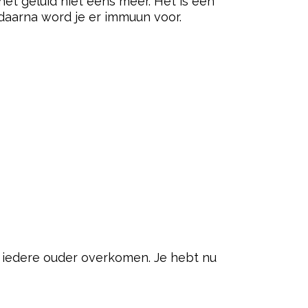
et geluid niet eens meer. Het is een
 daarna word je er immuun voor.
t iedere ouder overkomen. Je hebt nu