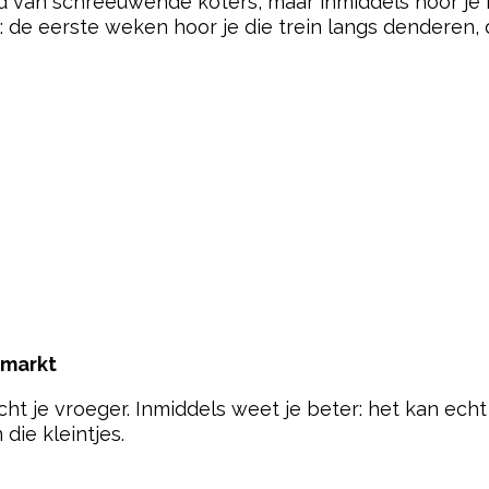
 van schreeuwende koters, maar inmiddels hoor je h
: de eerste weken hoor je die trein langs denderen,
rmarkt
ht je vroeger. Inmiddels weet je beter: het kan ech
die kleintjes.