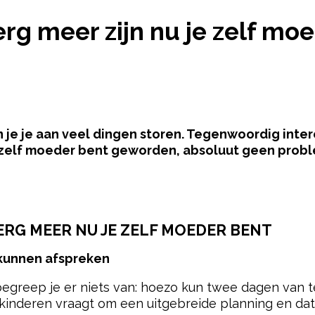
T ERG MEER ZIJN NU JE ZELF MOEDER BENT
erg meer zijn nu je zelf mo
 je je aan veel dingen storen. Tegenwoordig intere
 zelf moeder bent geworden, absoluut geen proble
pow
 ERG MEER NU JE ZELF MOEDER BENT
 kunnen afspreken
begreep je er niets van: hoezo kun twee dagen van 
kinderen vraagt om een uitgebreide planning en dat 