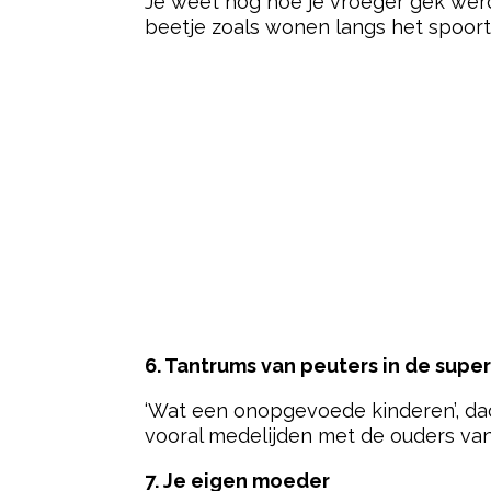
Je weet nog hoe je vroeger gék werd
beetje zoals wonen langs het spoort
6. Tantrums van peuters in de supe
‘Wat een onopgevoede kinderen’, dac
vooral medelijden met de ouders van 
7. Je eigen moeder