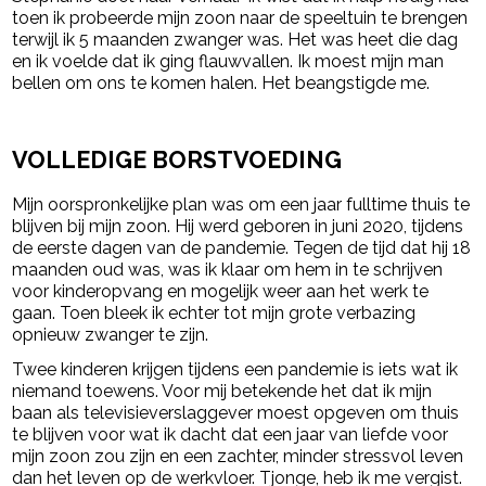
toen ik probeerde mijn zoon naar de speeltuin te brengen
terwijl ik 5 maanden zwanger was. Het was heet die dag
en ik voelde dat ik ging flauwvallen. Ik moest mijn man
bellen om ons te komen halen. Het beangstigde me.
- Advertentie -
powered by
VOLLEDIGE BORSTVOEDING
Mijn oorspronkelijke plan was om een ​​jaar fulltime thuis te
blijven bij mijn zoon. Hij werd geboren in juni 2020, tijdens
de eerste dagen van de pandemie. Tegen de tijd dat hij 18
maanden oud was, was ik klaar om hem in te schrijven
voor kinderopvang en mogelijk weer aan het werk te
gaan. Toen bleek ik echter tot mijn grote verbazing
opnieuw zwanger te zijn.
Twee kinderen krijgen tijdens een pandemie is iets wat ik
niemand toewens. Voor mij betekende het dat ik mijn
baan als televisieverslaggever moest opgeven om thuis
te blijven voor wat ik dacht dat een jaar van liefde voor
mijn zoon zou zijn en een zachter, minder stressvol leven
dan het leven op de werkvloer. Tjonge, heb ik me vergist.