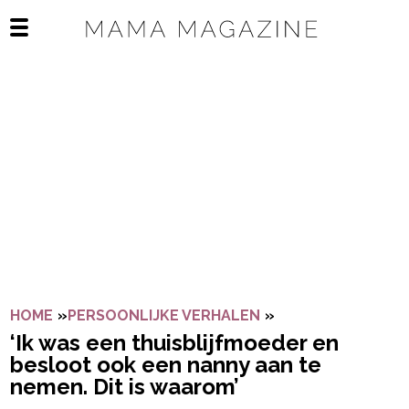
Navigatie overslaan
Open het mobiele menu
HOME
»
PERSOONLIJKE VERHALEN
»
‘IK WAS EEN THU
‘Ik was een thuisblijfmoeder en
besloot ook een nanny aan te
nemen. Dit is waarom’