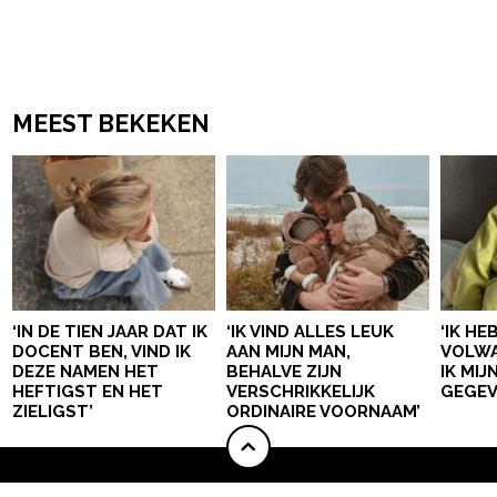
MEEST BEKEKEN
‘IN DE TIEN JAAR DAT IK
‘IK VIND ALLES LEUK
‘IK HE
DOCENT BEN, VIND IK
AAN MIJN MAN,
VOLWA
DEZE NAMEN HET
BEHALVE ZIJN
IK MI
HEFTIGST EN HET
VERSCHRIKKELIJK
GEGEV
ZIELIGST’
ORDINAIRE VOORNAAM’