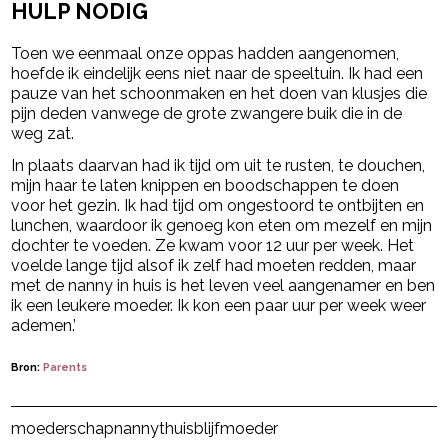
HULP NODIG
Toen we eenmaal onze oppas hadden aangenomen,
hoefde ik eindelijk eens niet naar de speeltuin. Ik had een
pauze van het schoonmaken en het doen van klusjes die
pijn deden vanwege de grote zwangere buik die in de
weg zat.
In plaats daarvan had ik tijd om uit te rusten, te douchen,
mijn haar te laten knippen en boodschappen te doen
voor het gezin. Ik had tijd om ongestoord te ontbijten en
lunchen, waardoor ik genoeg kon eten om mezelf en mijn
dochter te voeden. Ze kwam voor 12 uur per week. Het
voelde lange tijd alsof ik zelf had moeten redden, maar
met de nanny in huis is het leven veel aangenamer en ben
ik een leukere moeder. Ik kon een paar uur per week weer
ademen.’
Bron:
Parents
Post Views:
213
moederschap
nanny
thuisblijfmoeder