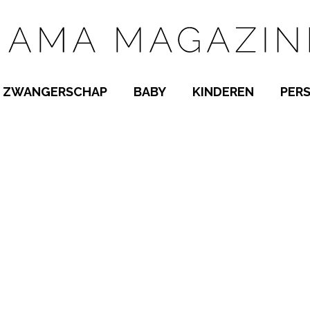
ZWANGERSCHAP
BABY
KINDEREN
PER
E NAMEN
ZWANGER WORDEN
BABYKAMER
PEUTER
 NAMEN
KWAALTJES
KRAAMTIJD
KLEUTER
AMEN
MISKRAAM
BABYKWAALTJES
TIENERS
MEN
VERLOF
BORSTVOEDING
SCHOOL
 A-Z
BEVALLING
SLAPEN
SPEELGOED
SLAPEN
KINDERZIEKTES