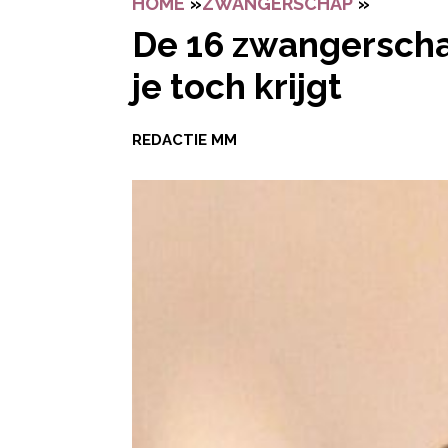
HOME
»
ZWANGERSCHAP
»
DE 16 Z
De 16 zwangerscha
je toch krijgt
REDACTIE MM