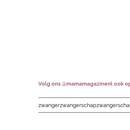
Volg ons @mamamagazinenl ook op
Post Views:
2.127
zwanger
zwangerschap
zwangerscha