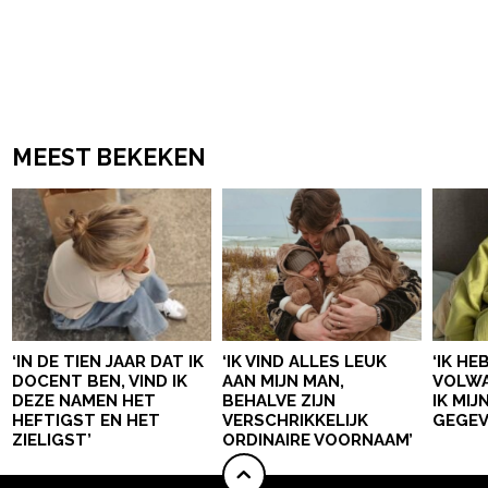
MEEST BEKEKEN
‘IN DE TIEN JAAR DAT IK
‘IK VIND ALLES LEUK
‘IK HE
DOCENT BEN, VIND IK
AAN MIJN MAN,
VOLWA
DEZE NAMEN HET
BEHALVE ZIJN
IK MI
HEFTIGST EN HET
VERSCHRIKKELIJK
GEGEV
ZIELIGST’
ORDINAIRE VOORNAAM’