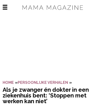
Navigatie overslaan
Open het mobiele menu
HOME
»
PERSOONLIJKE VERHALEN
»
ALS JE ZWANGER 
Als je zwanger én dokter in een
ziekenhuis bent: ‘Stoppen met
werken kan niet’