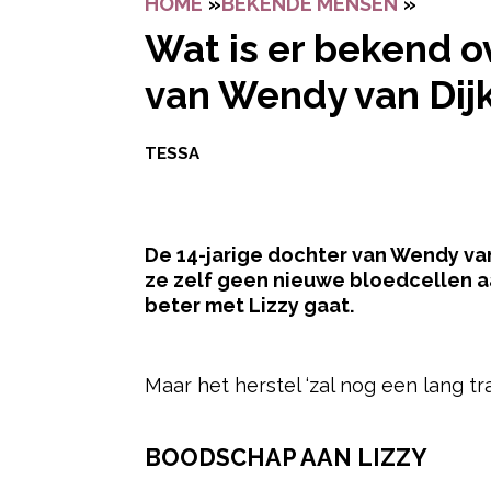
HOME
»
BEKENDE MENSEN
»
WAT IS
Wat is er bekend o
van Wendy van Dijk
TESSA
De 14-jarige dochter van Wendy va
ze zelf geen nieuwe bloedcellen aa
beter met Lizzy gaat.
- Advertentie -
Maar het herstel ‘zal nog een lang tr
BOODSCHAP AAN LIZZY