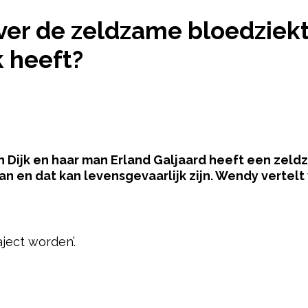
 ER BEKEND OVER DE ZELDZAME BLOEDZIEKTE DIE 
ver de zeldzame bloedziekt
 heeft?
n Dijk en haar man Erland Galjaard heeft een zel
n en dat kan levensgevaarlijk zijn. Wendy vertel
pow
aject worden’.