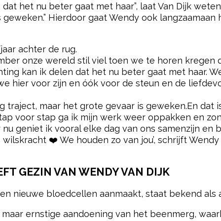
dat het nu beter gaat met haar”, laat Van Dijk weten.
r is geweken.” Hierdoor gaat Wendy ook langzaamaa
jaar achter de rug.
mber onze wereld stil viel toen we te horen kregen d
hting kan ik delen dat het nu beter gaat met haar. 
e hier voor zijn en óók voor de steun en de liefde
ng traject, maar het grote gevaar is geweken.En dat
 Stap voor stap ga ik mijn werk weer oppakken en zo
 nu geniet ik vooral elke dag van ons samenzijn en b
 wilskracht ❤️ We houden zo van jou’, schrijft Wend
FT GEZIN VAN WENDY VAN DIJK
een nieuwe bloedcellen aanmaakt, staat bekend als 
, maar ernstige aandoening van het beenmerg, waar