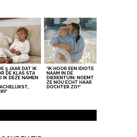
 DE 5 JAAR DAT IK
‘IK HOOR EEN IDIOTE
R DE KLAS STA
NAAM IN DE
D IK DEZE NAMEN
DIERENTUIN: NOEMT
T
ZE NOU ECHT HAAR
ACHELIJKST,
DOCHTER ZO?’
RY’