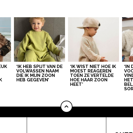
LEUK
‘IK HEB SPIJT VAN DE
‘IK WIST NIET HOE IK
‘IN
VOLWASSEN NAAM
MOEST REAGEREN
VOO
DIE IK MIJN ZOON
TOEN ZE VERTELDE
VIN
K
HEB GEGEVEN’
HOE HAAR ZOON
HE
HEET’
BEL
SOR