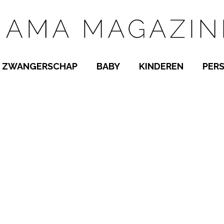
ZWANGERSCHAP
BABY
KINDEREN
PER
E NAMEN
ZWANGER WORDEN
BABYKAMER
PEUTER
 NAMEN
KWAALTJES
KRAAMTIJD
KLEUTER
AMEN
MISKRAAM
BABYKWAALTJES
TIENERS
MEN
VERLOF
BORSTVOEDING
SCHOOL
 A-Z
BEVALLING
SLAPEN
SPEELGOED
SLAPEN
KINDERZIEKTES