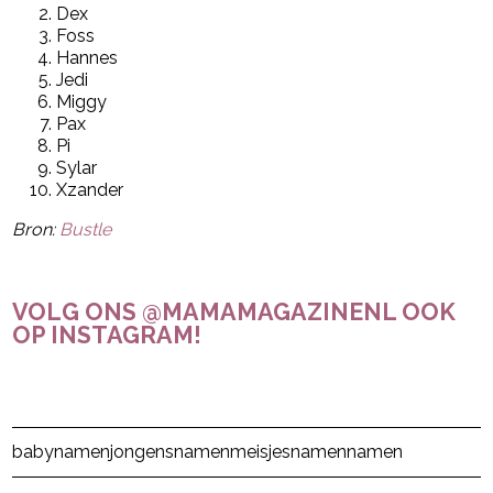
Dex
Foss
Hannes
Jedi
Miggy
Pax
Pi
Sylar
Xzander
Bron:
Bustle
VOLG ONS @MAMAMAGAZINENL OOK
OP INSTAGRAM!
Post Views:
13.499
babynamen
jongensnamen
meisjesnamen
namen