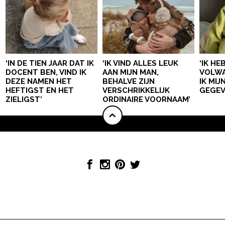
‘IN DE TIEN JAAR DAT IK
‘IK VIND ALLES LEUK
‘IK HE
DOCENT BEN, VIND IK
AAN MIJN MAN,
VOLWA
DEZE NAMEN HET
BEHALVE ZIJN
IK MI
HEFTIGST EN HET
VERSCHRIKKELIJK
GEGEV
ZIELIGST’
ORDINAIRE VOORNAAM’