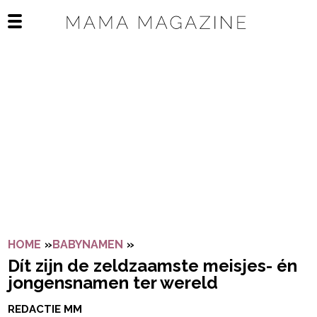
Navigatie overslaan
Open het mobiele menu
HOME
»
BABYNAMEN
»
DÍT ZIJN DE ZELDZAAMSTE ME
Dít zijn de zeldzaamste meisjes- én
jongensnamen ter wereld
REDACTIE MM