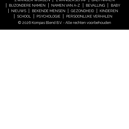
BIJZONDERE NAMEN
NAMEN VAN A-Z
BEVALLING
BABY
NIEUWS
BEKENDE MENSEN
GEZONDHEID
KINDEREN
SCHOOL
PSYCHOLOGIE
PERSOONLIJKE VERHALEN
© 2026 Kompas Blend B.V. - Alle rechten voorbehouden