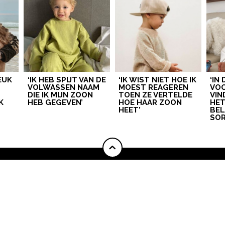
LEUK
‘IK HEB SPIJT VAN DE
‘IK WIST NIET HOE IK
‘IN
VOLWASSEN NAAM
MOEST REAGEREN
VOO
DIE IK MIJN ZOON
TOEN ZE VERTELDE
VIN
K
HEB GEGEVEN’
HOE HAAR ZOON
HE
HEET’
BEL
SOR
ONZE