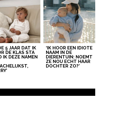
 DE 5 JAAR DAT IK
‘IK HOOR EEN IDIOTE
R DE KLAS STA
NAAM IN DE
D IK DEZE NAMEN
DIERENTUIN: NOEMT
T
ZE NOU ECHT HAAR
ACHELIJKST,
DOCHTER ZO?’
RY’
 GOUDEN TIP