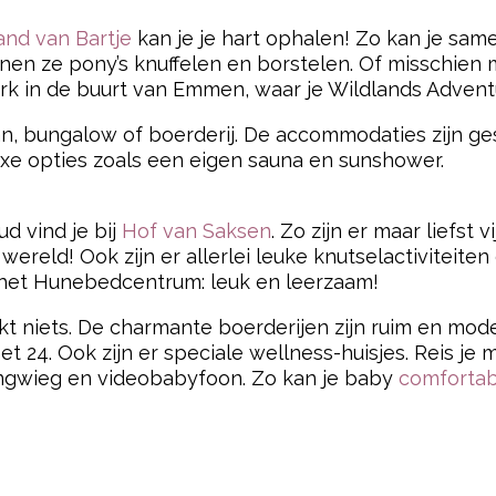
and van Bartje
kan je je hart ophalen! Zo kan je sa
en ze pony’s knuffelen en borstelen. Of misschien 
park in de buurt van Emmen, waar je Wildlands Adv
avan, bungalow of boerderij. De accommodaties zijn g
uxe opties zoals een eigen sauna en sunshower.
d vind je bij
Hof van Saksen
. Zo zijn er maar liefst
ereld! Ook zijn er allerlei leuke knutselactiviteiten 
 het Hunebedcentrum: leuk en leerzaam!
 niets. De charmante boerderijen zijn ruim en mod
t 24. Ook zijn er speciale wellness-huisjes. Reis j
ngwieg en videobabyfoon. Zo kan je baby
comfortabe