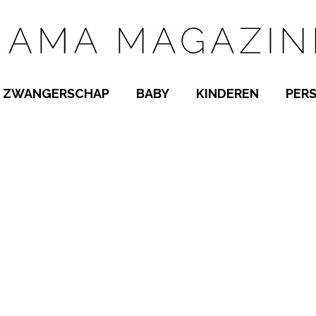
ZWANGERSCHAP
BABY
KINDEREN
PER
E NAMEN
ZWANGER WORDEN
BABYKAMER
PEUTER
 NAMEN
KWAALTJES
KRAAMTIJD
KLEUTER
AMEN
MISKRAAM
BABYKWAALTJES
TIENERS
MEN
VERLOF
BORSTVOEDING
SCHOOL
 A-Z
BEVALLING
SLAPEN
SPEELGOED
SLAPEN
KINDERZIEKTES