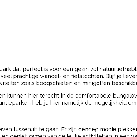
ark dat perfect is voor een gezin vol natuurliefhebb
eel prachtige wandel- en fietstochten. Blijf je liever
viteiten zoals boogschieten en minigolfen beschikba
en kunnen hier terecht in de comfortabele bungalo
antieparken heb je hier namelijk de mogelijkheid o
even tussenuit te gaan. Er zijn genoeg mooie plekke
n geniet samen van de leuke activiteiten in een v