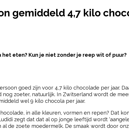
OON GEMIDDELD 4,7 KILO CHOCOLADE PER JAAR
n gemiddeld 4,7 kilo choco
het eten? Kun je niet zonder je reep wit of puur?
pow
persoon goed zijn voor 4,7 kilo chocolade per jaar. D
jd nog zoeter, natuurlijk. In Zwitserland wordt de m
ddeld wel 9 kilo chocola per jaar.
hocolade, in alle kleuren, vormen en repen? Dat kom
udidi zegt dat dat al op jonge leeftijd wordt ‘aange
n al de zoete moedermelk. De smaak wordt door on