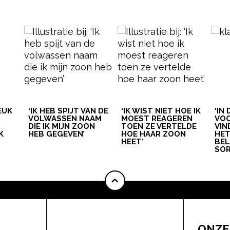
LEUK
‘IK HEB SPIJT VAN DE
‘IK WIST NIET HOE IK
‘IN
VOLWASSEN NAAM
MOEST REAGEREN
VOO
DIE IK MIJN ZOON
TOEN ZE VERTELDE
VIN
K
HEB GEGEVEN’
HOE HAAR ZOON
HE
HEET’
BEL
SOR
ONZE