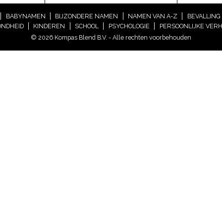
BABYNAMEN
BIJZONDERE NAMEN
NAMEN VAN A-Z
BEVALLING
NDHEID
KINDEREN
SCHOOL
PSYCHOLOGIE
PERSOONLIJKE VER
© 2026 Kompas Blend B.V. - Alle rechten voorbehouden