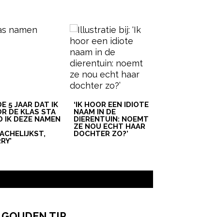
 DE 5 JAAR DAT IK
‘IK HOOR EEN IDIOTE
R DE KLAS STA
NAAM IN DE
D IK DEZE NAMEN
DIERENTUIN: NOEMT
T
ZE NOU ECHT HAAR
ACHELIJKST,
DOCHTER ZO?’
RY’
 GOUDEN TIP