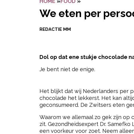
HOME
»
FOOD
»
WE ETEN PER PERS
We eten per persoo
REDACTIE MM
Dol op dat ene stukje chocolade na 
Je bent niet de enige.
- Advertentie -
Het blijkt dat wij Nederlanders per 
chocolade het lekkerst. Het kan alti
geconsumeerd. De Zwitsers eten gemi
Waarom we allemaal zo gek zijn op c
zit. Gezondheidsexpert Dr. Samefko L
een voorkeur voor zoet. Neem allee