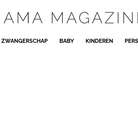
ZWANGERSCHAP
BABY
KINDEREN
PER
E NAMEN
ZWANGER WORDEN
BABYKAMER
PEUTER
 NAMEN
KWAALTJES
KRAAMTIJD
KLEUTER
AMEN
MISKRAAM
BABYKWAALTJES
TIENERS
MEN
VERLOF
BORSTVOEDING
SCHOOL
 A-Z
BEVALLING
SLAPEN
SPEELGOED
SLAPEN
KINDERZIEKTES