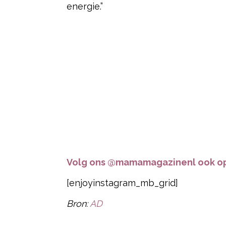
energie.”
Volg ons @mamamagazinenl ook op
[enjoyinstagram_mb_grid]
Bron:
AD
Post Views:
26