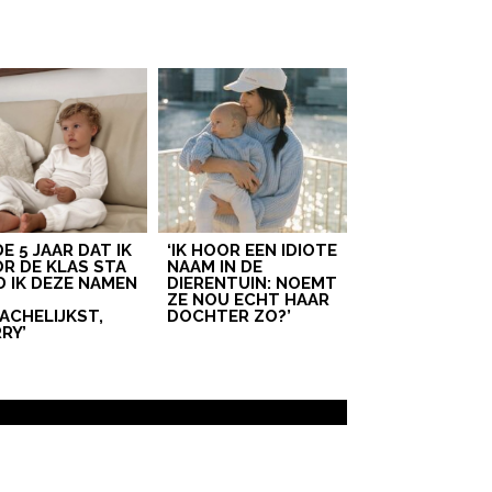
 DE 5 JAAR DAT IK
‘IK HOOR EEN IDIOTE
R DE KLAS STA
NAAM IN DE
D IK DEZE NAMEN
DIERENTUIN: NOEMT
T
ZE NOU ECHT HAAR
ACHELIJKST,
DOCHTER ZO?’
RY’