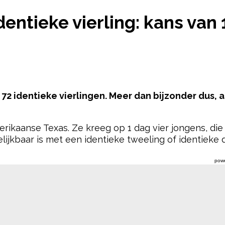
IDENTIEKE VIERLING: KANS VAN 1 OP 11 MILJOEN
entieke vierling: kans van 
2 identieke vierlingen. Meer dan bijzonder dus, al
ikaanse Texas. Ze kreeg op 1 dag vier jongens, die 
ijkbaar is met een identieke tweeling of identieke dr
pow