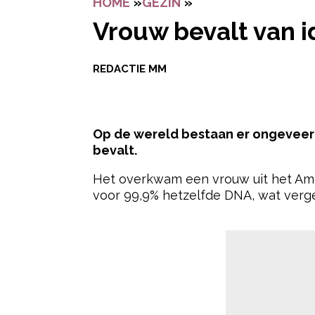
HOME
»
GEZIN
»
VROUW BEVALT VAN 
Vrouw bevalt van id
REDACTIE MM
Op de wereld bestaan er ongeveer 7
bevalt.
Het overkwam een vrouw uit het Amer
voor 99,9% hetzelfde DNA, wat vergel