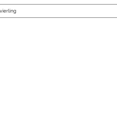
vierling
pow