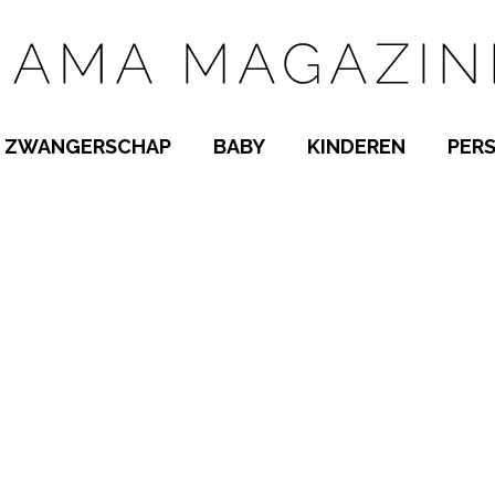
ZWANGERSCHAP
BABY
KINDEREN
PER
E NAMEN
ZWANGER WORDEN
BABYKAMER
PEUTER
 NAMEN
KWAALTJES
KRAAMTIJD
KLEUTER
AMEN
MISKRAAM
BABYKWAALTJES
TIENERS
MEN
VERLOF
BORSTVOEDING
SCHOOL
 A-Z
BEVALLING
SLAPEN
SPEELGOED
SLAPEN
KINDERZIEKTES