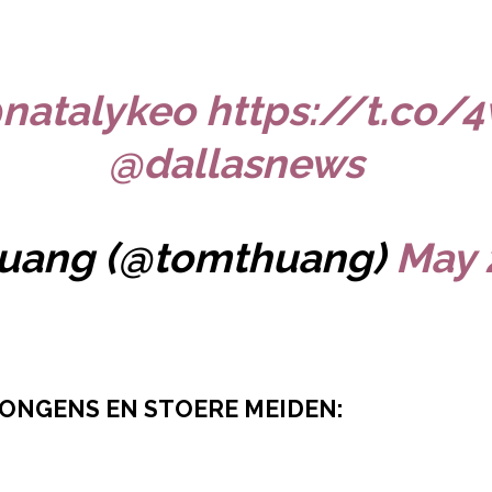
natalykeo
https://t.co/
@dallasnews
uang (@tomthuang)
May 
JONGENS EN STOERE MEIDEN: