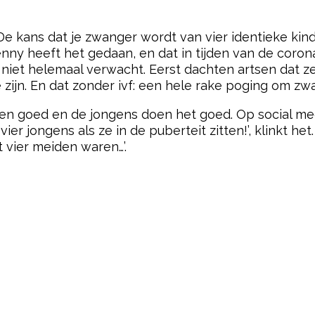
pow
 De kans dat je zwanger wordt van vier identieke kind
enny heeft het gedaan, en dat in tijden van de corona
 niet helemaal verwacht. Eerst dachten artsen dat z
te zijn. En dat zonder ivf: een hele rake poging om z
n goed en de jongens doen het goed. Op social medi
 jongens als ze in de puberteit zitten!’, klinkt het
t vier meiden waren…’.