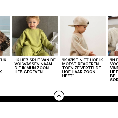
LEUK
‘IK HEB SPIJT VAN DE
‘IK WIST NIET HOE IK
‘IN
VOLWASSEN NAAM
MOEST REAGEREN
VOO
DIE IK MIJN ZOON
TOEN ZE VERTELDE
VIN
K
HEB GEGEVEN’
HOE HAAR ZOON
HE
HEET’
BEL
SOR