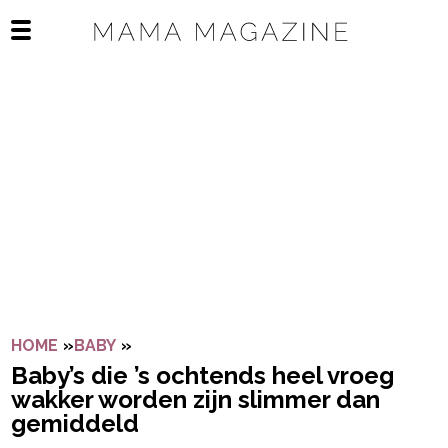
Navigatie overslaan
Open het mobiele menu
HOME
»
BABY
»
BABY’S DIE ’S OCHTENDS HEEL VROEG
Baby’s die ’s ochtends heel vroeg
wakker worden zijn slimmer dan
gemiddeld