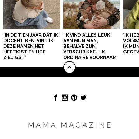
‘IN DE TIEN JAAR DAT IK
‘IK VIND ALLES LEUK
‘IK HE
DOCENT BEN, VIND IK
AAN MIJN MAN,
VOLWA
DEZE NAMEN HET
BEHALVE ZIJN
IK MI
HEFTIGST EN HET
VERSCHRIKKELIJK
GEGEV
ZIELIGST’
ORDINAIRE VOORNAAM’