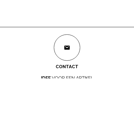
CONTACT
IDEE
VOOR EEN ARTIKEL
redactie@mamamagazine.nl
SAMENWERKEN?
LEUK!
sales@mamamagazine.nl
ONZE GOUDEN TIP