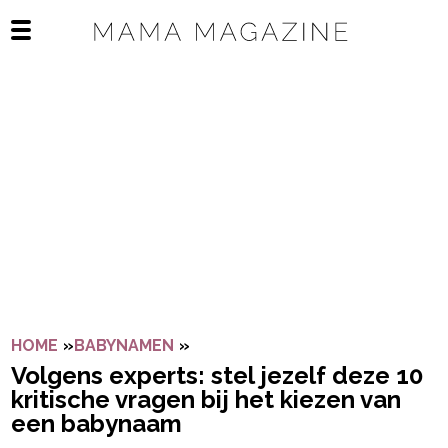
Navigatie overslaan
Open het mobiele menu
HOME
»
BABYNAMEN
»
VOLGENS EXPERTS: STEL JEZELF
Volgens experts: stel jezelf deze 10
kritische vragen bij het kiezen van
een babynaam