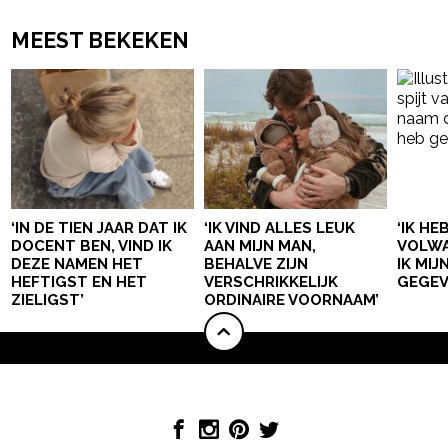
MEEST BEKEKEN
‘IN DE TIEN JAAR DAT IK
‘IK VIND ALLES LEUK
‘IK HE
DOCENT BEN, VIND IK
AAN MIJN MAN,
VOLWA
DEZE NAMEN HET
BEHALVE ZIJN
IK MI
HEFTIGST EN HET
VERSCHRIKKELIJK
GEGEV
ZIELIGST’
ORDINAIRE VOORNAAM’