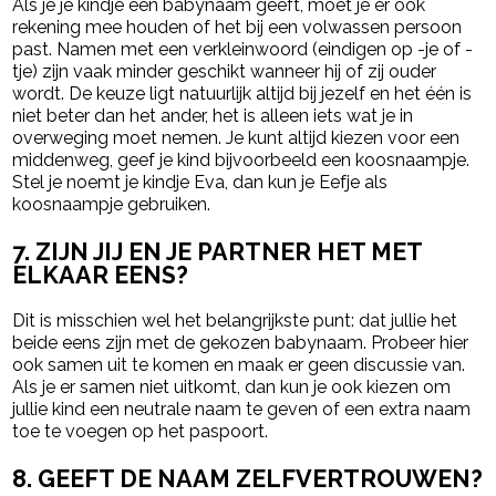
Als je je kindje een babynaam geeft, moet je er ook
rekening mee houden of het bij een volwassen persoon
past. Namen met een verkleinwoord (eindigen op -je of -
tje) zijn vaak minder geschikt wanneer hij of zij ouder
wordt. De keuze ligt natuurlijk altijd bij jezelf en het één is
niet beter dan het ander, het is alleen iets wat je in
overweging moet nemen. Je kunt altijd kiezen voor een
middenweg, geef je kind bijvoorbeeld een koosnaampje.
Stel je noemt je kindje Eva, dan kun je Eefje als
koosnaampje gebruiken.
7. ZIJN JIJ EN JE PARTNER HET MET
ELKAAR EENS?
Dit is misschien wel het belangrijkste punt: dat jullie het
beide eens zijn met de gekozen babynaam. Probeer hier
ook samen uit te komen en maak er geen discussie van.
Als je er samen niet uitkomt, dan kun je ook kiezen om
jullie kind een neutrale naam te geven of een extra naam
toe te voegen op het paspoort.
8. GEEFT DE NAAM ZELFVERTROUWEN?