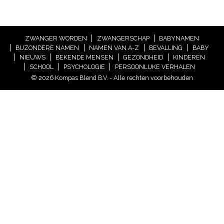
ZWANGER WORDEN
ZWANGERSCHAP
BABYNAMEN
BIJZONDERE NAMEN
NAMEN VAN A-Z
BEVALLING
BABY
NIEUWS
BEKENDE MENSEN
GEZONDHEID
KINDEREN
SCHOOL
PSYCHOLOGIE
PERSOONLIJKE VERHALEN
© 2026 Kompas Blend B.V. - Alle rechten voorbehouden