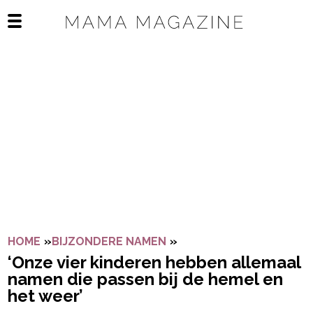
Navigatie overslaan
Open het mobiele menu
HOME
»
BIJZONDERE NAMEN
»
‘ONZE VIER KINDEREN H
‘Onze vier kinderen hebben allemaal
namen die passen bij de hemel en
het weer’