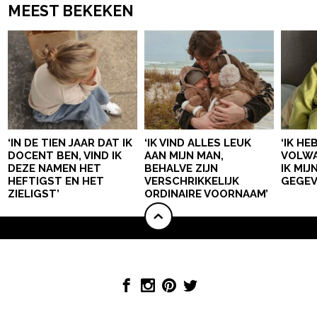
MEEST BEKEKEN
‘IN DE TIEN JAAR DAT IK
‘IK VIND ALLES LEUK
‘IK HE
DOCENT BEN, VIND IK
AAN MIJN MAN,
VOLWA
DEZE NAMEN HET
BEHALVE ZIJN
IK MI
HEFTIGST EN HET
VERSCHRIKKELIJK
GEGEV
ZIELIGST’
ORDINAIRE VOORNAAM’