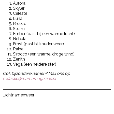
Aurora
Skyler
Celeste
Luna
Breeze
Storm
Ember (past bij een warme lucht)
Nebula
Frost (past bij kouder weer)
Raina
Sirocco (een warme, droge wind)
Zenith
Vega (een heldere ster)
Ook bijzondere namen? Mail ons op
redactie@mamamagazine.nl
Post Views:
8.236
lucht
namen
weer